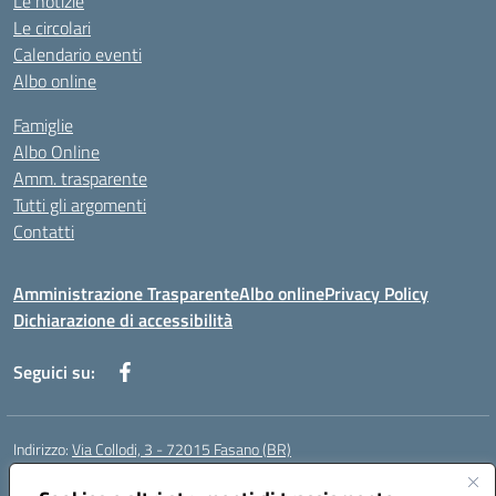
Le notizie
Le circolari
Calendario eventi
Albo online
Famiglie
Albo Online
Amm. trasparente
Tutti gli argomenti
Contatti
Amministrazione Trasparente
Albo online
Privacy Policy
Dichiarazione di accessibilità
Seguici su:
Indirizzo:
Via Collodi, 3 - 72015 Fasano (BR)
Centralino:
0804413007
Email:
bric839004@istruzione.it
Posta elettronica certificata (PEC):
bric839004@pec.istruzione.it