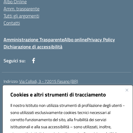
Albo Online
Amm. trasparente
Tutti gli argomenti
Contatti
Amministrazione Trasparente
Albo online
Privacy Policy
Dichiarazione di accessibilità
Seguici su:
Indirizzo:
Via Collodi, 3 - 72015 Fasano (BR)
Centralino:
0804413007
Email:
bric839004@istruzione.it
Posta elettronica certificata (PEC):
Cookies e altri strumenti di tracciamento
bric839004@pec.istruzione.it
Codice fiscale: 90059320748
Il nostro Istituto non utilizza strumenti di profilazione degli utenti -
Codice meccanografico:
BRIC839004
sono utilizzati esclusivamente cookies tecnici necessari al
Codice Indice delle Pubbliche Amministrazioni (IPA): istsc_bree02200r
corretto funzionamento del sito, alla fruibilità dei servizi
Codice unico di fatturazione (CUF): MIL3BD
istituzionali e alla sua accessibilità – sono utilizzati, inoltre,