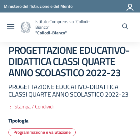
Vai ai contenuti
Vai al menu di navigazione
Vai al footer
Ministero dell'Istruzione e del Merito
Istituto Comprensivo "Collodi-
Bianco"
"Collodi-Bianco"
PROGETTAZIONE EDUCATIVO-
DIDATTICA CLASSI QUARTE
ANNO SCOLASTICO 2022-23
PROGETTAZIONE EDUCATIVO-DIDATTICA
CLASSI QUARTE ANNO SCOLASTICO 2022-23
Stampa / Condividi
Tipologia
Programmazione e valutazione