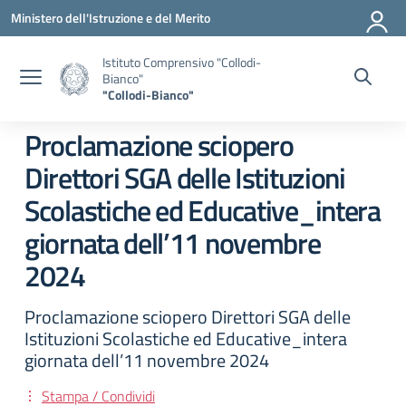
Vai ai contenuti
Vai al menu di navigazione
Vai al footer
Ministero dell'Istruzione e del Merito
Istituto Comprensivo "Collodi-
Bianco"
"Collodi-Bianco"
Proclamazione sciopero
Direttori SGA delle Istituzioni
Scolastiche ed Educative_intera
giornata dell’11 novembre
2024
Proclamazione sciopero Direttori SGA delle
Istituzioni Scolastiche ed Educative_intera
giornata dell’11 novembre 2024
Stampa / Condividi