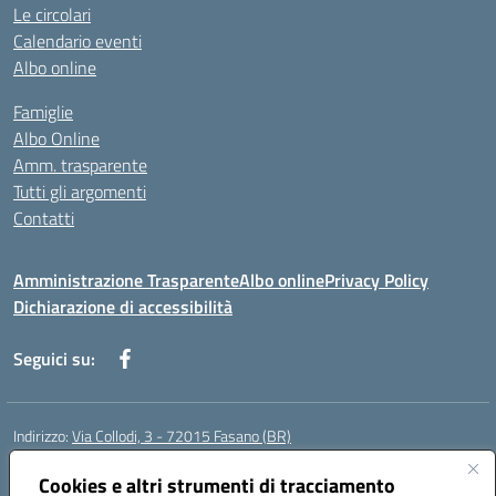
Le circolari
Calendario eventi
Albo online
Famiglie
Albo Online
Amm. trasparente
Tutti gli argomenti
Contatti
Amministrazione Trasparente
Albo online
Privacy Policy
Dichiarazione di accessibilità
Seguici su:
Indirizzo:
Via Collodi, 3 - 72015 Fasano (BR)
Centralino:
0804413007
Email:
bric839004@istruzione.it
Posta elettronica certificata (PEC):
Cookies e altri strumenti di tracciamento
bric839004@pec.istruzione.it