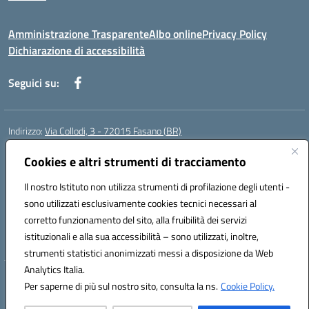
Amministrazione Trasparente
Albo online
Privacy Policy
Dichiarazione di accessibilità
Seguici su:
Indirizzo:
Via Collodi, 3 - 72015 Fasano (BR)
Centralino:
0804413007
Email:
bric839004@istruzione.it
Posta elettronica certificata (PEC):
Cookies e altri strumenti di tracciamento
bric839004@pec.istruzione.it
Codice fiscale: 90059320748
Il nostro Istituto non utilizza strumenti di profilazione degli utenti -
Codice meccanografico:
BRIC839004
sono utilizzati esclusivamente cookies tecnici necessari al
Codice Indice delle Pubbliche Amministrazioni (IPA): istsc_bree02200r
corretto funzionamento del sito, alla fruibilità dei servizi
Codice unico di fatturazione (CUF): MIL3BD
istituzionali e alla sua accessibilità – sono utilizzati, inoltre,
strumenti statistici anonimizzati messi a disposizione da Web
Analytics Italia.
Hosting & Powered by 3D Solution S.r.l.
Per saperne di più sul nostro sito, consulta la ns.
Cookie Policy.
Concept & Design by Designers Italia