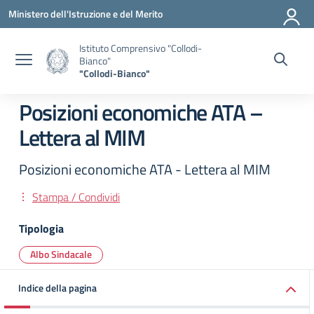
Vai ai contenuti
Vai al menu di navigazione
Vai al footer
Ministero dell'Istruzione e del Merito
Istituto Comprensivo "Collodi-
Bianco"
"Collodi-Bianco"
Posizioni economiche ATA –
Lettera al MIM
Posizioni economiche ATA - Lettera al MIM
Stampa / Condividi
Tipologia
Albo Sindacale
Indice della pagina