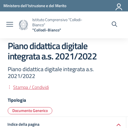
Vai ai contenuti
Vai al menu di navigazione
Vai al footer
Ministero dell'Istruzione e del Merito
Istituto Comprensivo "Collodi-
Bianco"
"Collodi-Bianco"
Piano didattica digitale
integrata a.s. 2021/2022
Piano didattica digitale integrata a.s.
2021/2022
Stampa / Condividi
Tipologia
Documento Generico
Indice della pagina