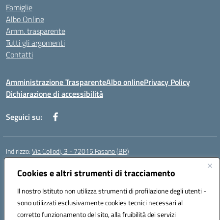
Famiglie
Albo Online
Amm. trasparente
Tutti gli argomenti
Contatti
Amministrazione Trasparente
Albo online
Privacy Policy
Dichiarazione di accessibilità
Seguici su:
Indirizzo:
Via Collodi, 3 - 72015 Fasano (BR)
Centralino:
0804413007
Email:
bric839004@istruzione.it
Posta elettronica certificata (PEC):
Cookies e altri strumenti di tracciamento
bric839004@pec.istruzione.it
Codice fiscale: 90059320748
Il nostro Istituto non utilizza strumenti di profilazione degli utenti -
Codice meccanografico:
BRIC839004
sono utilizzati esclusivamente cookies tecnici necessari al
Codice Indice delle Pubbliche Amministrazioni (IPA): istsc_bree02200r
corretto funzionamento del sito, alla fruibilità dei servizi