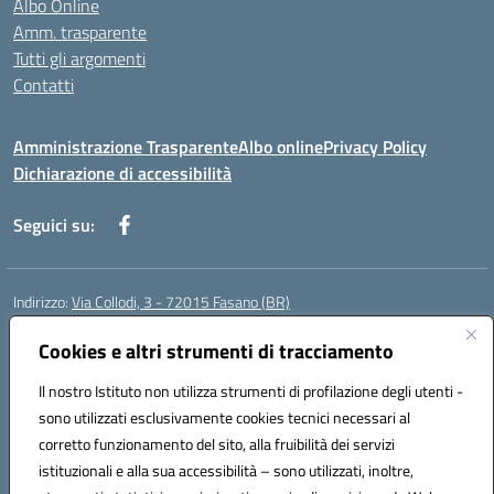
Albo Online
Amm. trasparente
Tutti gli argomenti
Contatti
Amministrazione Trasparente
Albo online
Privacy Policy
Dichiarazione di accessibilità
Seguici su:
Indirizzo:
Via Collodi, 3 - 72015 Fasano (BR)
Centralino:
0804413007
Email:
bric839004@istruzione.it
Posta elettronica certificata (PEC):
Cookies e altri strumenti di tracciamento
bric839004@pec.istruzione.it
Codice fiscale: 90059320748
Il nostro Istituto non utilizza strumenti di profilazione degli utenti -
Codice meccanografico:
BRIC839004
sono utilizzati esclusivamente cookies tecnici necessari al
Codice Indice delle Pubbliche Amministrazioni (IPA): istsc_bree02200r
corretto funzionamento del sito, alla fruibilità dei servizi
Codice unico di fatturazione (CUF): MIL3BD
istituzionali e alla sua accessibilità – sono utilizzati, inoltre,