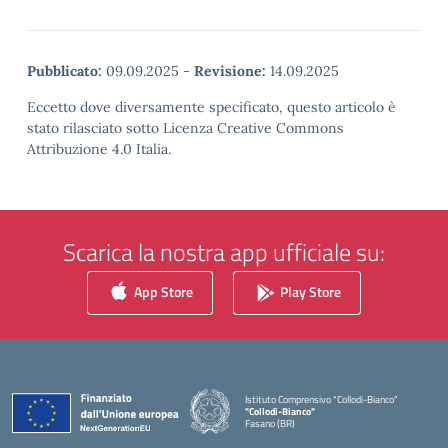
Pubblicato:
09.09.2025
-
Revisione:
14.09.2025
Eccetto dove diversamente specificato, questo articolo è
stato rilasciato sotto Licenza Creative Commons
Attribuzione 4.0 Italia.
Scarica la nostra app ufficiale su:
App Store
Play Store
Istituto Comprensivo "Collodi-Bianco"
"Collodi-Bianco"
Fasano (BR)
— Visita la pagina iniziale della scuola