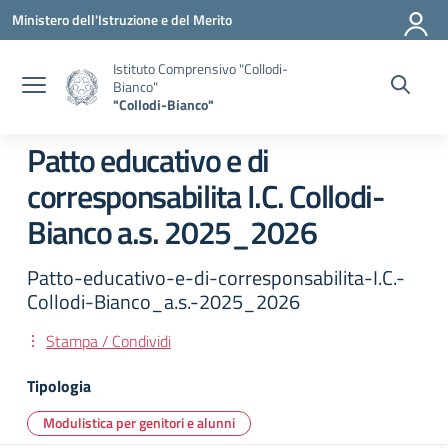
Vai ai contenuti
Vai al menu di navigazione
Vai al footer
Ministero dell'Istruzione e del Merito
Istituto Comprensivo "Collodi-
Bianco"
"Collodi-Bianco"
Patto educativo e di
corresponsabilita I.C. Collodi-
Bianco a.s. 2025_2026
Patto-educativo-e-di-corresponsabilita-I.C.-
Collodi-Bianco_a.s.-2025_2026
Stampa / Condividi
Tipologia
Modulistica per genitori e alunni