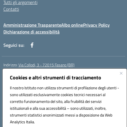
Tutti gli argomenti
Contatti
Amministrazione Trasparente
Albo online
Privacy Policy
Dichiarazione di accessibilità
Seguici su:
Indirizzo:
Via Collodi, 3 - 72015 Fasano (BR)
Centralino:
0804413007
Email:
bric839004@istruzione.it
Posta elettronica certificata (PEC):
Cookies e altri strumenti di tracciamento
bric839004@pec.istruzione.it
Codice fiscale: 90059320748
Il nostro Istituto non utilizza strumenti di profilazione degli utenti -
Codice meccanografico:
BRIC839004
sono utilizzati esclusivamente cookies tecnici necessari al
Codice Indice delle Pubbliche Amministrazioni (IPA): istsc_bree02200r
corretto funzionamento del sito, alla fruibilità dei servizi
Codice unico di fatturazione (CUF): MIL3BD
istituzionali e alla sua accessibilità – sono utilizzati, inoltre,
strumenti statistici anonimizzati messi a disposizione da Web
Analytics Italia.
Hosting & Powered by 3D Solution S.r.l.