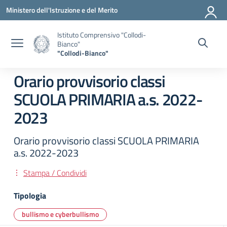
Vai ai contenuti
Vai al menu di navigazione
Vai al footer
Ministero dell'Istruzione e del Merito
Istituto Comprensivo "Collodi-
Bianco"
"Collodi-Bianco"
Orario provvisorio classi
SCUOLA PRIMARIA a.s. 2022-
2023
Orario provvisorio classi SCUOLA PRIMARIA
a.s. 2022-2023
Stampa / Condividi
Tipologia
bullismo e cyberbullismo