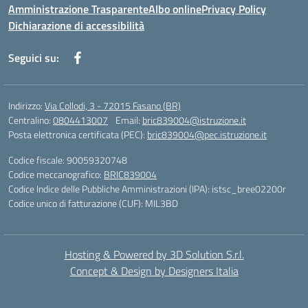
Amministrazione Trasparente
Albo online
Privacy Policy
Dichiarazione di accessibilità
Seguici su:
Indirizzo:
Via Collodi, 3 - 72015 Fasano (BR)
Centralino:
0804413007
Email:
bric839004@istruzione.it
Posta elettronica certificata (PEC):
bric839004@pec.istruzione.it
Codice fiscale: 90059320748
Codice meccanografico:
BRIC839004
Codice Indice delle Pubbliche Amministrazioni (IPA): istsc_bree02200r
Codice unico di fatturazione (CUF): MIL3BD
Hosting & Powered by 3D Solution S.r.l.
Concept & Design by Designers Italia