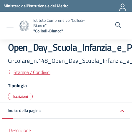
Vai ai contenuti
Vai al menu di navigazione
Vai al footer
Ministero dell'Istruzione e del Merito
Istituto Comprensivo "Collodi-
Bianco"
"Collodi-Bianco"
Open_Day_Scuola_Infanzia_e_P
Circolare_n.148_Open_Day_Scuola_Infanzia_e
Stampa / Condividi
Tipologia
Iscrizioni
Indice della pagina
Descrizione