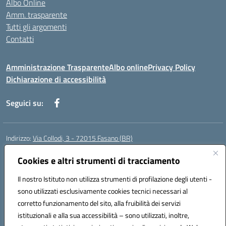
Albo Online
Amm. trasparente
Tutti gli argomenti
Contatti
Amministrazione Trasparente
Albo online
Privacy Policy
Dichiarazione di accessibilità
Seguici su:
Indirizzo:
Via Collodi, 3 - 72015 Fasano (BR)
Centralino:
0804413007
Email:
bric839004@istruzione.it
Posta elettronica certificata (PEC):
Cookies e altri strumenti di tracciamento
bric839004@pec.istruzione.it
Codice fiscale: 90059320748
Il nostro Istituto non utilizza strumenti di profilazione degli utenti -
Codice meccanografico:
BRIC839004
sono utilizzati esclusivamente cookies tecnici necessari al
Codice Indice delle Pubbliche Amministrazioni (IPA): istsc_bree02200r
corretto funzionamento del sito, alla fruibilità dei servizi
Codice unico di fatturazione (CUF): MIL3BD
istituzionali e alla sua accessibilità – sono utilizzati, inoltre,