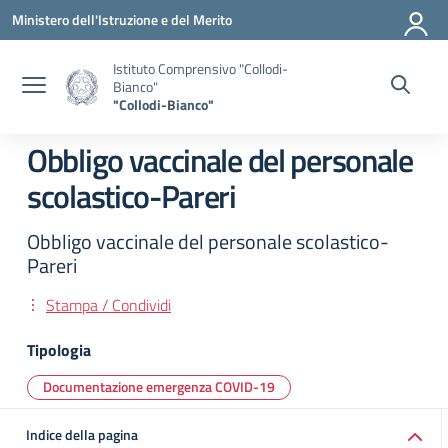
Vai ai contenuti
Vai al menu di navigazione
Vai al footer
Ministero dell'Istruzione e del Merito
Istituto Comprensivo "Collodi-
Bianco"
"Collodi-Bianco"
Obbligo vaccinale del personale
scolastico-Pareri
Obbligo vaccinale del personale scolastico-
Pareri
Stampa / Condividi
Tipologia
Documentazione emergenza COVID-19
Indice della pagina