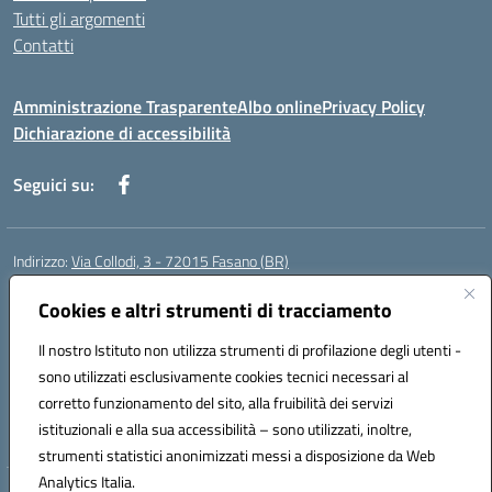
Tutti gli argomenti
Contatti
Amministrazione Trasparente
Albo online
Privacy Policy
Dichiarazione di accessibilità
Seguici su:
Indirizzo:
Via Collodi, 3 - 72015 Fasano (BR)
Centralino:
0804413007
Email:
bric839004@istruzione.it
Posta elettronica certificata (PEC):
Cookies e altri strumenti di tracciamento
bric839004@pec.istruzione.it
Codice fiscale: 90059320748
Il nostro Istituto non utilizza strumenti di profilazione degli utenti -
Codice meccanografico:
BRIC839004
sono utilizzati esclusivamente cookies tecnici necessari al
Codice Indice delle Pubbliche Amministrazioni (IPA): istsc_bree02200r
corretto funzionamento del sito, alla fruibilità dei servizi
Codice unico di fatturazione (CUF): MIL3BD
istituzionali e alla sua accessibilità – sono utilizzati, inoltre,
strumenti statistici anonimizzati messi a disposizione da Web
Analytics Italia.