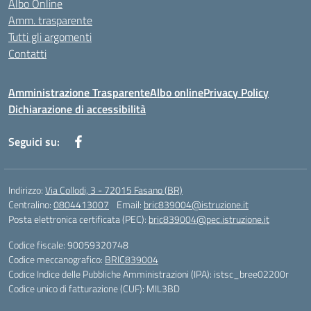
Albo Online
Amm. trasparente
Tutti gli argomenti
Contatti
Amministrazione Trasparente
Albo online
Privacy Policy
Dichiarazione di accessibilità
Seguici su:
Indirizzo:
Via Collodi, 3 - 72015 Fasano (BR)
Centralino:
0804413007
Email:
bric839004@istruzione.it
Posta elettronica certificata (PEC):
bric839004@pec.istruzione.it
Codice fiscale: 90059320748
Codice meccanografico:
BRIC839004
Codice Indice delle Pubbliche Amministrazioni (IPA): istsc_bree02200r
Codice unico di fatturazione (CUF): MIL3BD