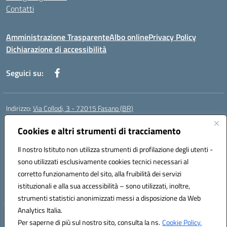
Contatti
Amministrazione Trasparente
Albo online
Privacy Policy
Dichiarazione di accessibilità
Seguici su:
Indirizzo:
Via Collodi, 3 - 72015 Fasano (BR)
Centralino:
0804413007
Email:
bric839004@istruzione.it
Posta elettronica certificata (PEC):
Cookies e altri strumenti di tracciamento
bric839004@pec.istruzione.it
Codice fiscale: 90059320748
Il nostro Istituto non utilizza strumenti di profilazione degli utenti -
Codice meccanografico:
BRIC839004
sono utilizzati esclusivamente cookies tecnici necessari al
Codice Indice delle Pubbliche Amministrazioni (IPA): istsc_bree02200r
corretto funzionamento del sito, alla fruibilità dei servizi
Codice unico di fatturazione (CUF): MIL3BD
istituzionali e alla sua accessibilità – sono utilizzati, inoltre,
strumenti statistici anonimizzati messi a disposizione da Web
Analytics Italia.
Hosting & Powered by 3D Solution S.r.l.
Per saperne di più sul nostro sito, consulta la ns.
Cookie Policy.