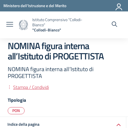
Vai ai contenuti
Vai al menu di navigazione
Vai al footer
Ministero dell'Istruzione e del Merito
Istituto Comprensivo "Collodi-
Bianco"
"Collodi-Bianco"
NOMINA figura interna
all’Istituto di PROGETTISTA
NOMINA figura interna all’Istituto di
PROGETTISTA
Stampa / Condividi
Tipologia
PON
Indice della pagina