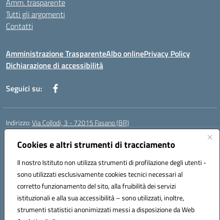
Amm. trasparente
Tutti gli argomenti
Contatti
Amministrazione Trasparente
Albo online
Privacy Policy
Dichiarazione di accessibilità
Seguici su:
Indirizzo:
Via Collodi, 3 - 72015 Fasano (BR)
Centralino:
0804413007
Email:
bric839004@istruzione.it
Posta elettronica certificata (PEC):
Cookies e altri strumenti di tracciamento
bric839004@pec.istruzione.it
Codice fiscale: 90059320748
Il nostro Istituto non utilizza strumenti di profilazione degli utenti -
Codice meccanografico:
BRIC839004
sono utilizzati esclusivamente cookies tecnici necessari al
Codice Indice delle Pubbliche Amministrazioni (IPA): istsc_bree02200r
corretto funzionamento del sito, alla fruibilità dei servizi
Codice unico di fatturazione (CUF): MIL3BD
istituzionali e alla sua accessibilità – sono utilizzati, inoltre,
strumenti statistici anonimizzati messi a disposizione da Web