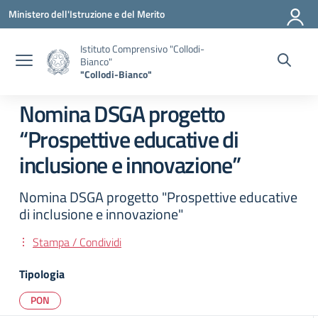
Vai ai contenuti
Vai al menu di navigazione
Vai al footer
Ministero dell'Istruzione e del Merito
Istituto Comprensivo "Collodi-
Bianco"
"Collodi-Bianco"
Nomina DSGA progetto
“Prospettive educative di
inclusione e innovazione”
Nomina DSGA progetto "Prospettive educative
di inclusione e innovazione"
Stampa / Condividi
Tipologia
PON