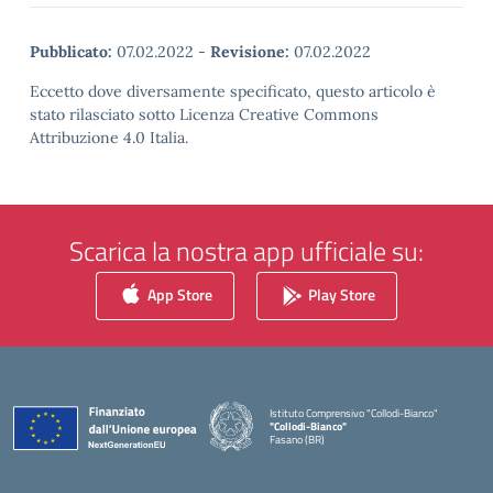
Pubblicato:
07.02.2022
-
Revisione:
07.02.2022
Eccetto dove diversamente specificato, questo articolo è
stato rilasciato sotto Licenza Creative Commons
Attribuzione 4.0 Italia.
Scarica la nostra app ufficiale su:
App Store
Play Store
Istituto Comprensivo "Collodi-Bianco"
"Collodi-Bianco"
Fasano (BR)
— Visita la pagina iniziale della scuola