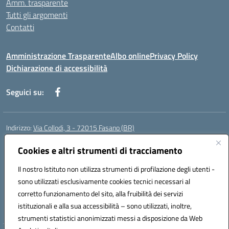
Amm. trasparente
Tutti gli argomenti
Contatti
Amministrazione Trasparente
Albo online
Privacy Policy
Dichiarazione di accessibilità
Seguici su:
Indirizzo:
Via Collodi, 3 - 72015 Fasano (BR)
Centralino:
0804413007
Email:
bric839004@istruzione.it
Posta elettronica certificata (PEC):
Cookies e altri strumenti di tracciamento
bric839004@pec.istruzione.it
Codice fiscale: 90059320748
Il nostro Istituto non utilizza strumenti di profilazione degli utenti -
Codice meccanografico:
BRIC839004
sono utilizzati esclusivamente cookies tecnici necessari al
Codice Indice delle Pubbliche Amministrazioni (IPA): istsc_bree02200r
corretto funzionamento del sito, alla fruibilità dei servizi
Codice unico di fatturazione (CUF): MIL3BD
istituzionali e alla sua accessibilità – sono utilizzati, inoltre,
strumenti statistici anonimizzati messi a disposizione da Web