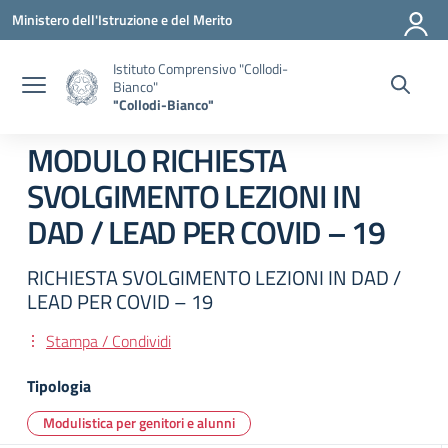
Vai ai contenuti
Vai al menu di navigazione
Vai al footer
Ministero dell'Istruzione e del Merito
Istituto Comprensivo "Collodi-
Bianco"
"Collodi-Bianco"
MODULO RICHIESTA
SVOLGIMENTO LEZIONI IN
DAD / LEAD PER COVID – 19
RICHIESTA SVOLGIMENTO LEZIONI IN DAD /
LEAD PER COVID – 19
Stampa / Condividi
Tipologia
Modulistica per genitori e alunni