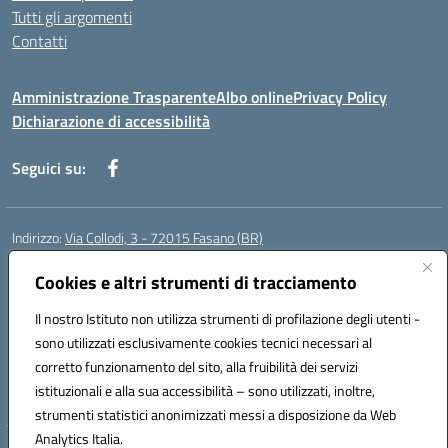
Tutti gli argomenti
Contatti
Amministrazione Trasparente
Albo online
Privacy Policy
Dichiarazione di accessibilità
Seguici su:
Indirizzo:
Via Collodi, 3 - 72015 Fasano (BR)
Centralino:
0804413007
Email:
bric839004@istruzione.it
Posta elettronica certificata (PEC):
Cookies e altri strumenti di tracciamento
bric839004@pec.istruzione.it
Codice fiscale: 90059320748
Il nostro Istituto non utilizza strumenti di profilazione degli utenti -
Codice meccanografico:
BRIC839004
sono utilizzati esclusivamente cookies tecnici necessari al
Codice Indice delle Pubbliche Amministrazioni (IPA): istsc_bree02200r
corretto funzionamento del sito, alla fruibilità dei servizi
Codice unico di fatturazione (CUF): MIL3BD
istituzionali e alla sua accessibilità – sono utilizzati, inoltre,
strumenti statistici anonimizzati messi a disposizione da Web
Analytics Italia.