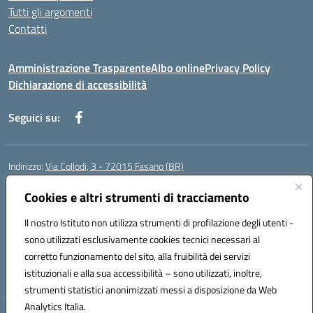
Tutti gli argomenti
Contatti
Amministrazione Trasparente
Albo online
Privacy Policy
Dichiarazione di accessibilità
Seguici su:
Indirizzo:
Via Collodi, 3 - 72015 Fasano (BR)
Centralino:
0804413007
Email:
bric839004@istruzione.it
Posta elettronica certificata (PEC):
Cookies e altri strumenti di tracciamento
bric839004@pec.istruzione.it
Codice fiscale: 90059320748
Il nostro Istituto non utilizza strumenti di profilazione degli utenti -
Codice meccanografico:
BRIC839004
sono utilizzati esclusivamente cookies tecnici necessari al
Codice Indice delle Pubbliche Amministrazioni (IPA): istsc_bree02200r
corretto funzionamento del sito, alla fruibilità dei servizi
Codice unico di fatturazione (CUF): MIL3BD
istituzionali e alla sua accessibilità – sono utilizzati, inoltre,
strumenti statistici anonimizzati messi a disposizione da Web
Analytics Italia.