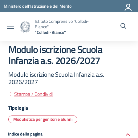
Vai ai contenuti
Vai al menu di navigazione
Vai al footer
Ministero dell'Istruzione e del Merito
Istituto Comprensivo "Collodi-
Bianco"
"Collodi-Bianco"
Modulo iscrizione Scuola
Infanzia a.s. 2026/2027
Modulo iscrizione Scuola Infanzia a.s.
2026/2027
Stampa / Condividi
Tipologia
Modulistica per genitori e alunni
Indice della pagina