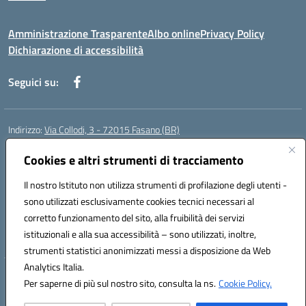
Amministrazione Trasparente
Albo online
Privacy Policy
Dichiarazione di accessibilità
Seguici su:
Indirizzo:
Via Collodi, 3 - 72015 Fasano (BR)
Centralino:
0804413007
Email:
bric839004@istruzione.it
Posta elettronica certificata (PEC):
Cookies e altri strumenti di tracciamento
bric839004@pec.istruzione.it
Codice fiscale: 90059320748
Il nostro Istituto non utilizza strumenti di profilazione degli utenti -
Codice meccanografico:
BRIC839004
sono utilizzati esclusivamente cookies tecnici necessari al
Codice Indice delle Pubbliche Amministrazioni (IPA): istsc_bree02200r
corretto funzionamento del sito, alla fruibilità dei servizi
Codice unico di fatturazione (CUF): MIL3BD
istituzionali e alla sua accessibilità – sono utilizzati, inoltre,
strumenti statistici anonimizzati messi a disposizione da Web
Analytics Italia.
Hosting & Powered by 3D Solution S.r.l.
Per saperne di più sul nostro sito, consulta la ns.
Cookie Policy.
Concept & Design by Designers Italia