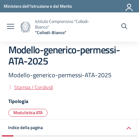
Vai ai contenuti
Vai al menu di navigazione
Vai al footer
Ministero dell'Istruzione e del Merito
Istituto Comprensivo "Collodi-
Bianco"
"Collodi-Bianco"
Modello-generico-permessi-
ATA-2025
Modello-generico-permessi-ATA-2025
Stampa / Condividi
Tipologia
Modulistica ATA
Indice della pagina