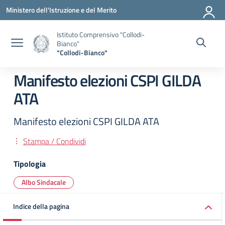
Vai ai contenuti
Vai al menu di navigazione
Vai al footer
Ministero dell'Istruzione e del Merito
Istituto Comprensivo "Collodi-
Bianco"
"Collodi-Bianco"
Manifesto elezioni CSPI GILDA
ATA
Manifesto elezioni CSPI GILDA ATA
Stampa / Condividi
Tipologia
Albo Sindacale
Indice della pagina