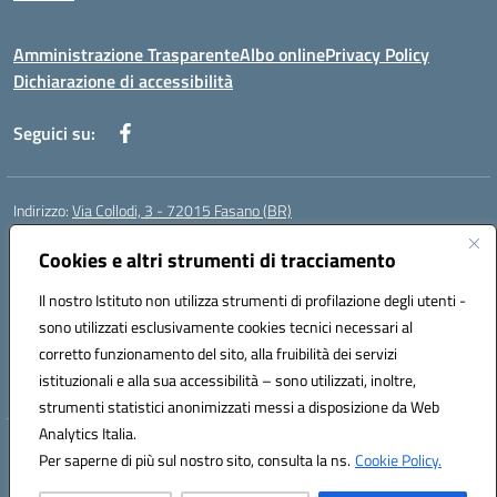
Amministrazione Trasparente
Albo online
Privacy Policy
Dichiarazione di accessibilità
Seguici su:
Indirizzo:
Via Collodi, 3 - 72015 Fasano (BR)
Centralino:
0804413007
Email:
bric839004@istruzione.it
Posta elettronica certificata (PEC):
Cookies e altri strumenti di tracciamento
bric839004@pec.istruzione.it
Codice fiscale: 90059320748
Il nostro Istituto non utilizza strumenti di profilazione degli utenti -
Codice meccanografico:
BRIC839004
sono utilizzati esclusivamente cookies tecnici necessari al
Codice Indice delle Pubbliche Amministrazioni (IPA): istsc_bree02200r
corretto funzionamento del sito, alla fruibilità dei servizi
Codice unico di fatturazione (CUF): MIL3BD
istituzionali e alla sua accessibilità – sono utilizzati, inoltre,
strumenti statistici anonimizzati messi a disposizione da Web
Analytics Italia.
Hosting & Powered by 3D Solution S.r.l.
Per saperne di più sul nostro sito, consulta la ns.
Cookie Policy.
Concept & Design by Designers Italia