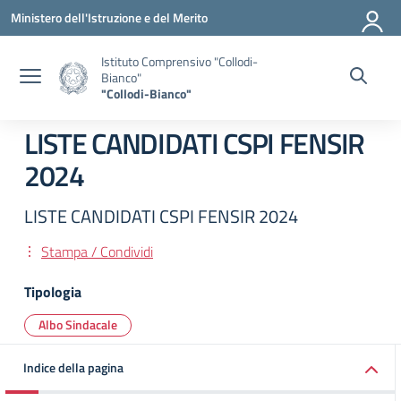
Vai ai contenuti
Vai al menu di navigazione
Vai al footer
Ministero dell'Istruzione e del Merito
Istituto Comprensivo "Collodi-
Bianco"
"Collodi-Bianco"
LISTE CANDIDATI CSPI FENSIR
2024
LISTE CANDIDATI CSPI FENSIR 2024
Stampa / Condividi
Tipologia
Albo Sindacale
Indice della pagina