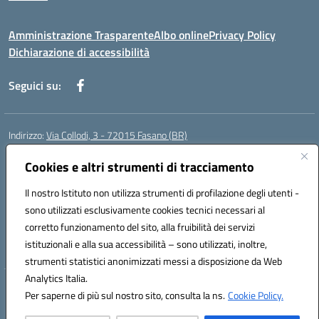
Amministrazione Trasparente
Albo online
Privacy Policy
Dichiarazione di accessibilità
Seguici su:
Indirizzo:
Via Collodi, 3 - 72015 Fasano (BR)
Centralino:
0804413007
Email:
bric839004@istruzione.it
Posta elettronica certificata (PEC):
Cookies e altri strumenti di tracciamento
bric839004@pec.istruzione.it
Codice fiscale: 90059320748
Il nostro Istituto non utilizza strumenti di profilazione degli utenti -
Codice meccanografico:
BRIC839004
sono utilizzati esclusivamente cookies tecnici necessari al
Codice Indice delle Pubbliche Amministrazioni (IPA): istsc_bree02200r
corretto funzionamento del sito, alla fruibilità dei servizi
Codice unico di fatturazione (CUF): MIL3BD
istituzionali e alla sua accessibilità – sono utilizzati, inoltre,
strumenti statistici anonimizzati messi a disposizione da Web
Analytics Italia.
Hosting & Powered by 3D Solution S.r.l.
Per saperne di più sul nostro sito, consulta la ns.
Cookie Policy.
Concept & Design by Designers Italia