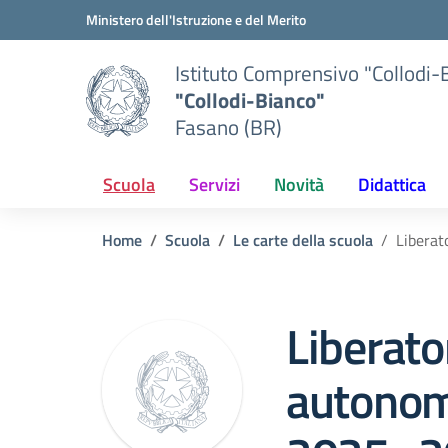
Vai ai contenuti
Vai al menu di navigazione
Vai al footer
Ministero dell'Istruzione e del Merito
Istituto Comprensivo "Collodi-
"Collodi-Bianco"
Fasano (BR)
Scuola
Servizi
Novità
Didattica
Home
Scuola
Le carte della scuola
Liberat
Liberator
autonomi