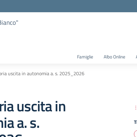
Bianco"
Famiglie
Albo Online
oria uscita in autonomia a. s. 2025_2026
ia uscita in
a a. s.
T