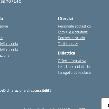
asano (BR)
Visita la pagina iniziale della scuola
la
I Servizi
zione
Personale scolastico
Famiglie e studenti
ne
Percorsi di studio
della scuola
Tutti i servizi
della scuola
Didattica
azione
Offerta formativa
Le schede didattiche
I progetti delle classi
cy
Dichiarazione di accessibilità