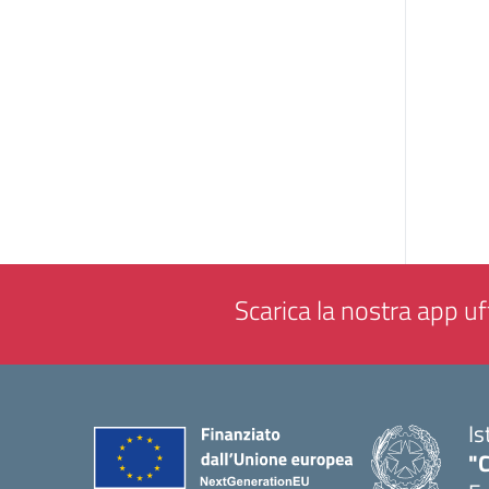
Scarica la nostra app uff
Is
"