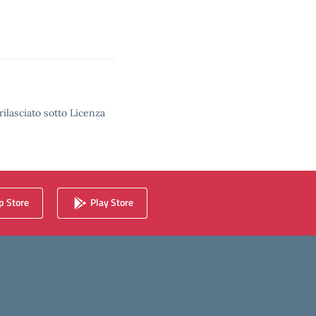
rilasciato sotto Licenza
 Store
Play Store