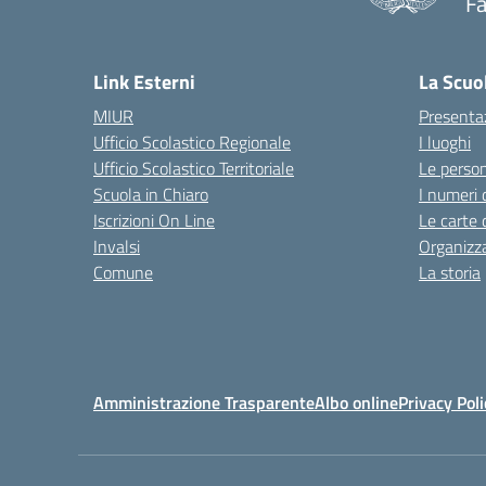
F
— 
Link Esterni
La Scuo
MIUR
Presenta
Ufficio Scolastico Regionale
I luoghi
Ufficio Scolastico Territoriale
Le perso
Scuola in Chiaro
I numeri 
Iscrizioni On Line
Le carte 
Invalsi
Organizz
Comune
La storia
Amministrazione Trasparente
Albo online
Privacy Poli