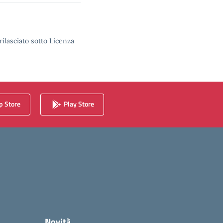
rilasciato sotto Licenza
 Store
Play Store
Novità