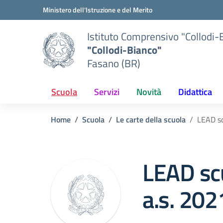
Vai ai contenuti
Vai al menu di navigazione
Vai al footer
Ministero dell'Istruzione e del Merito
Istituto Comprensivo "Collodi-
"Collodi-Bianco"
Fasano (BR)
Scuola
Servizi
Novità
Didattica
Home
Scuola
Le carte della scuola
LEAD sc
LEAD scu
a.s. 20