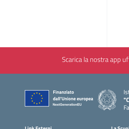
Scarica la nostra app uff
Is
"
F
— 
Link Esterni
La Scuo