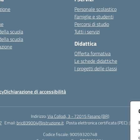
zione
Personale scolastico
Famiglie e studenti
ne
Percorsi di studio
della scuola
Tutti i servizi
della scuola
Didattica
azione
Offerta formativa
Le schede didattiche
I progetti delle classi
cy
Dichiarazione di accessibilità
Indirizzo:
Via Collodi, 3 - 72015 Fasano (BR)
7
Email:
bric839004@istruzione.it
Posta elettronica certificata (PEC):
bric8
Codice fiscale: 90059320748