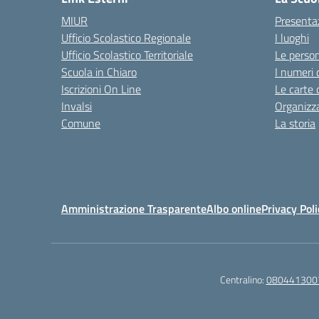
MIUR
Presenta
Ufficio Scolastico Regionale
I luoghi
Ufficio Scolastico Territoriale
Le perso
Scuola in Chiaro
I numeri 
Iscrizioni On Line
Le carte 
Invalsi
Organizz
Comune
La storia
Amministrazione Trasparente
Albo online
Privacy Poli
Centralino:
080441300