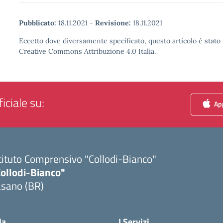
Pubblicato:
18.11.2021
-
Revisione:
18.11.2021
Eccetto dove diversamente specificato, questo articolo è stato 
Creative Commons Attribuzione 4.0 Italia.
iciale su:
App
tituto Comprensivo "Collodi-Bianco"
Collodi-Bianco"
asano (BR)
Visita la pagina iniziale della scuola
la
I Servizi