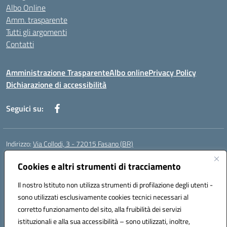
Albo Online
Amm. trasparente
Tutti gli argomenti
Contatti
Amministrazione Trasparente
Albo online
Privacy Policy
Dichiarazione di accessibilità
Seguici su:
Indirizzo:
Via Collodi, 3 - 72015 Fasano (BR)
Centralino:
0804413007
Email:
bric839004@istruzione.it
Posta elettronica certificata (PEC):
Cookies e altri strumenti di tracciamento
bric839004@pec.istruzione.it
Codice fiscale: 90059320748
Il nostro Istituto non utilizza strumenti di profilazione degli utenti -
Codice meccanografico:
BRIC839004
sono utilizzati esclusivamente cookies tecnici necessari al
Codice Indice delle Pubbliche Amministrazioni (IPA): istsc_bree02200r
corretto funzionamento del sito, alla fruibilità dei servizi
Codice unico di fatturazione (CUF): MIL3BD
istituzionali e alla sua accessibilità – sono utilizzati, inoltre,