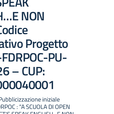
SPEAK
H…E NON
Codice
cativo Progetto
A-FDRPOC-PU-
6 – CUP:
000040001
ubblicizzazione iniziale
DRPOC : “A SCUOLA DI OPEN