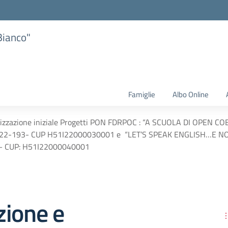
Bianco"
Famiglie
Albo Online
cizzazione iniziale Progetti PON FDRPOC : “A SCUOLA DI OPEN COE
2-193- CUP H51I22000030001 e “LET’S SPEAK ENGLISH…E NON SO
 CUP: H51I22000040001
zione e