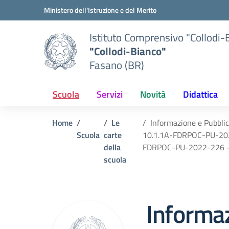
Vai ai contenuti
Vai al menu di navigazione
Vai al footer
Ministero dell'Istruzione e del Merito
Istituto Comprensivo "Collodi-
"Collodi-Bianco"
Fasano (BR)
Scuola
Servizi
Novità
Didattica
Home
Le
Informazione e Pubbli
Scuola
carte
10.1.1A-FDRPOC-PU-202
della
FDRPOC-PU-2022-226 –
scuola
Informa