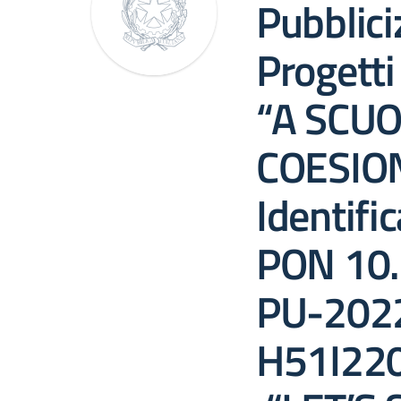
Pubblici
Progett
“A SCUO
COESION
Identifi
PON 10
PU-202
H51I22