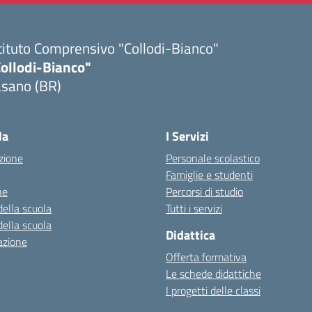
tituto Comprensivo "Collodi-Bianco"
Collodi-Bianco"
asano (BR)
Visita la pagina iniziale della scuola
la
I Servizi
zione
Personale scolastico
Famiglie e studenti
ne
Percorsi di studio
della scuola
Tutti i servizi
della scuola
Didattica
azione
Offerta formativa
Le schede didattiche
I progetti delle classi