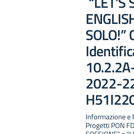
“LET’S 
ENGLIS
SOLO!” 
Identifi
10.2.2
2022-22
H51I22
Informazione e P
Progetti PON F