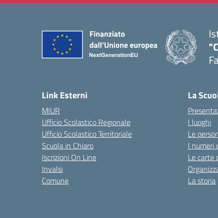
Is
"
F
— 
Link Esterni
La Scuo
MIUR
Presenta
Ufficio Scolastico Regionale
I luoghi
Ufficio Scolastico Territoriale
Le perso
Scuola in Chiaro
I numeri 
Iscrizioni On Line
Le carte 
Invalsi
Organizz
Comune
La storia