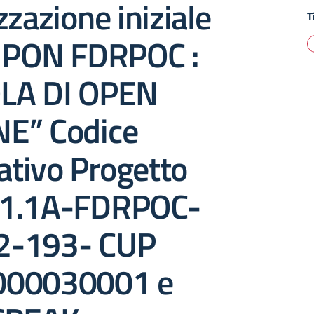
zzazione iniziale
T
i PON FDRPOC :
LA DI OPEN
E” Codice
cativo Progetto
.1.1A-FDRPOC-
2-193- CUP
000030001 e