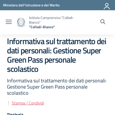
Vai ai contenuti
Vai al menu di navigazione
Vai al footer
Ministero dell'Istruzione e del Merito
Istituto Comprensivo "Collodi-
Bianco"
"Collodi-Bianco"
Informativa sul trattamento dei
dati personali: Gestione Super
Green Pass personale
scolastico
Informativa sul trattamento dei dati personali:
Gestione Super Green Pass personale
scolastico
Stampa / Condividi
Tipologia