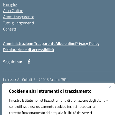
Famiglie
Albo Online
Amm. trasparente
Tutti gli argomenti
Contatti
Amministrazione Trasparente
Albo online
Privacy Policy
Dichiarazione di accessibilità
Seguici su:
Indirizzo:
Via Collodi, 3 - 72015 Fasano (BR)
Centralino:
0804413007
Email:
bric839004@istruzione.it
Posta elettronica certificata (PEC):
Cookies e altri strumenti di tracciamento
bric839004@pec.istruzione.it
Codice fiscale: 90059320748
Il nostro Istituto non utilizza strumenti di profilazione degli utenti -
Codice meccanografico:
BRIC839004
sono utilizzati esclusivamente cookies tecnici necessari al
Codice Indice delle Pubbliche Amministrazioni (IPA): istsc_bree02200r
corretto funzionamento del sito, alla fruibilità dei servizi