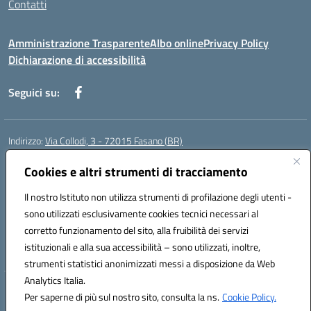
Contatti
Amministrazione Trasparente
Albo online
Privacy Policy
Dichiarazione di accessibilità
Seguici su:
Indirizzo:
Via Collodi, 3 - 72015 Fasano (BR)
Centralino:
0804413007
Email:
bric839004@istruzione.it
Posta elettronica certificata (PEC):
Cookies e altri strumenti di tracciamento
bric839004@pec.istruzione.it
Codice fiscale: 90059320748
Il nostro Istituto non utilizza strumenti di profilazione degli utenti -
Codice meccanografico:
BRIC839004
sono utilizzati esclusivamente cookies tecnici necessari al
Codice Indice delle Pubbliche Amministrazioni (IPA): istsc_bree02200r
corretto funzionamento del sito, alla fruibilità dei servizi
Codice unico di fatturazione (CUF): MIL3BD
istituzionali e alla sua accessibilità – sono utilizzati, inoltre,
strumenti statistici anonimizzati messi a disposizione da Web
Analytics Italia.
Hosting & Powered by 3D Solution S.r.l.
Per saperne di più sul nostro sito, consulta la ns.
Cookie Policy.
Concept & Design by Designers Italia