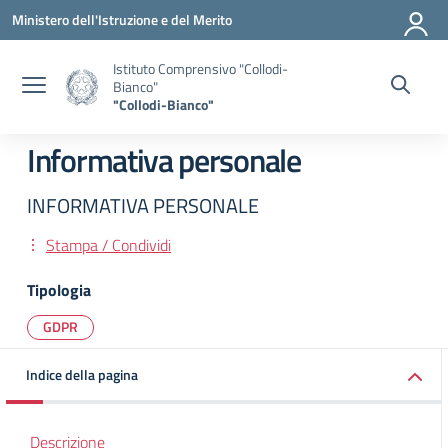
Vai ai contenuti
Vai al menu di navigazione
Vai al footer
Ministero dell'Istruzione e del Merito
Istituto Comprensivo "Collodi-
Bianco"
"Collodi-Bianco"
Informativa personale
INFORMATIVA PERSONALE
Stampa / Condividi
Tipologia
GDPR
Indice della pagina
Descrizione