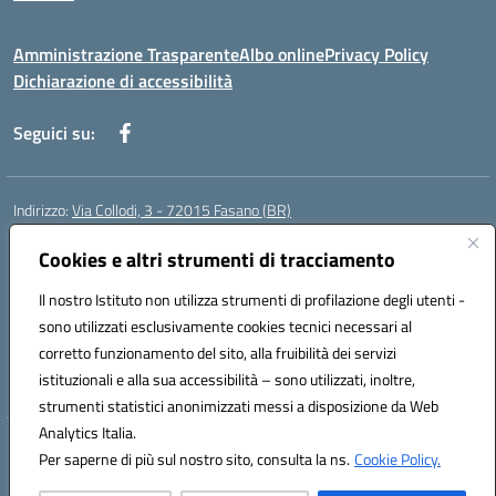
Amministrazione Trasparente
Albo online
Privacy Policy
Dichiarazione di accessibilità
Seguici su:
Indirizzo:
Via Collodi, 3 - 72015 Fasano (BR)
Centralino:
0804413007
Email:
bric839004@istruzione.it
Posta elettronica certificata (PEC):
Cookies e altri strumenti di tracciamento
bric839004@pec.istruzione.it
Codice fiscale: 90059320748
Il nostro Istituto non utilizza strumenti di profilazione degli utenti -
Codice meccanografico:
BRIC839004
sono utilizzati esclusivamente cookies tecnici necessari al
Codice Indice delle Pubbliche Amministrazioni (IPA): istsc_bree02200r
corretto funzionamento del sito, alla fruibilità dei servizi
Codice unico di fatturazione (CUF): MIL3BD
istituzionali e alla sua accessibilità – sono utilizzati, inoltre,
strumenti statistici anonimizzati messi a disposizione da Web
Analytics Italia.
Hosting & Powered by 3D Solution S.r.l.
Per saperne di più sul nostro sito, consulta la ns.
Cookie Policy.
Concept & Design by Designers Italia