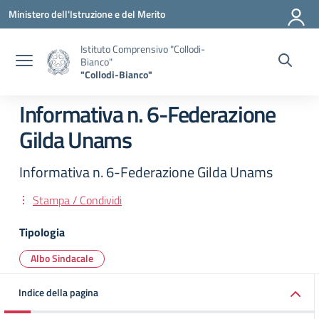
Vai ai contenuti
Vai al menu di navigazione
Vai al footer
Ministero dell'Istruzione e del Merito
Istituto Comprensivo "Collodi-
Bianco"
"Collodi-Bianco"
Informativa n. 6-Federazione
Gilda Unams
Informativa n. 6-Federazione Gilda Unams
Stampa / Condividi
Tipologia
Albo Sindacale
Indice della pagina