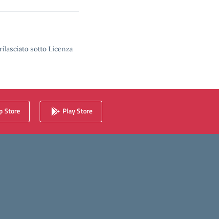
rilasciato sotto Licenza
 Store
Play Store