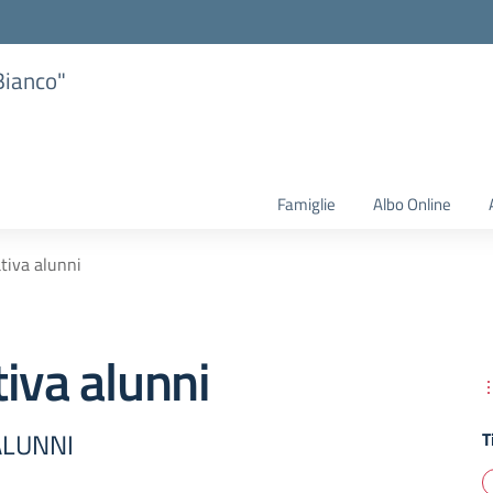
Bianco"
Famiglie
Albo Online
tiva alunni
iva alunni
ALUNNI
T