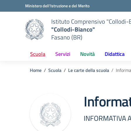
Vai ai contenuti
Vai al menu di navigazione
Vai al footer
Ministero dell'Istruzione e del Merito
Istituto Comprensivo "Collodi-
"Collodi-Bianco"
Fasano (BR)
Scuola
Servizi
Novità
Didattica
Home
Scuola
Le carte della scuola
Informa
Informat
INFORMATIVA 