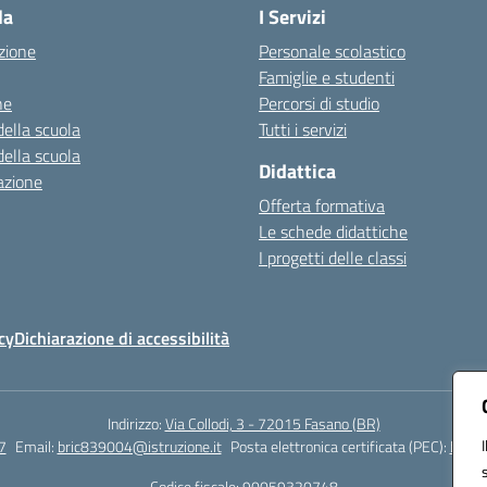
la
I Servizi
zione
Personale scolastico
Famiglie e studenti
ne
Percorsi di studio
della scuola
Tutti i servizi
della scuola
Didattica
azione
Offerta formativa
Le schede didattiche
I progetti delle classi
cy
Dichiarazione di accessibilità
Indirizzo:
Via Collodi, 3 - 72015 Fasano (BR)
7
Email:
bric839004@istruzione.it
Posta elettronica certificata (PEC):
bric8
Codice fiscale: 90059320748