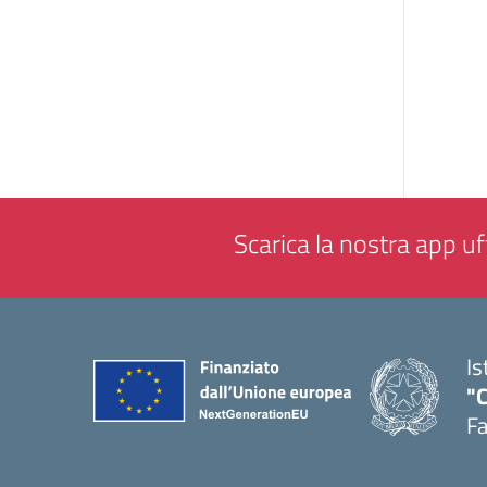
Scarica la nostra app uff
Is
"
F
— 