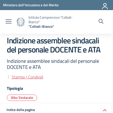
Vai ai contenuti
Vai al menu di navigazione
Vai al footer
Ministero dell'Istruzione e del Merito
Istituto Comprensivo "Collodi-
Bianco"
"Collodi-Bianco"
Indizione assemblee sindacali
del personale DOCENTE e ATA
Indizione assemblee sindacali del personale
DOCENTE e ATA
Stampa / Condividi
Tipologia
Albo Sindacale
Indice della pagina