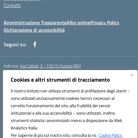
Contatti
Amministrazione Trasparente
Albo online
Privacy Policy
Dichiarazione di accessibilità
Seguici su:
Indirizzo:
Via Collodi, 3 - 72015 Fasano (BR)
Centralino:
0804413007
Email:
bric839004@istruzione.it
Posta elettronica certificata (PEC):
Cookies e altri strumenti di tracciamento
bric839004@pec.istruzione.it
Codice fiscale: 90059320748
Il nostro Istituto non utilizza strumenti di profilazione degli utenti -
Codice meccanografico:
BRIC839004
sono utilizzati esclusivamente cookies tecnici necessari al
Codice Indice delle Pubbliche Amministrazioni (IPA): istsc_bree02200r
corretto funzionamento del sito, alla fruibilità dei servizi
Codice unico di fatturazione (CUF): MIL3BD
istituzionali e alla sua accessibilità – sono utilizzati, inoltre,
strumenti statistici anonimizzati messi a disposizione da Web
Analytics Italia.
Hosting & Powered by 3D Solution S.r.l.
Per saperne di più sul nostro sito, consulta la ns.
Cookie Policy.