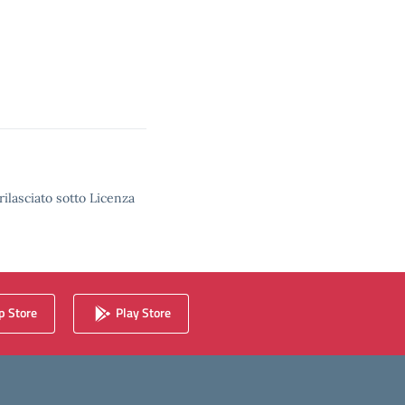
rilasciato sotto Licenza
 Store
Play Store