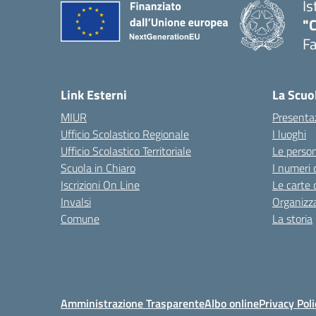
Is
"
F
— 
Link Esterni
La Scuo
MIUR
Presenta
Ufficio Scolastico Regionale
I luoghi
Ufficio Scolastico Territoriale
Le perso
Scuola in Chiaro
I numeri 
Iscrizioni On Line
Le carte 
Invalsi
Organizz
Comune
La storia
Amministrazione Trasparente
Albo online
Privacy Poli