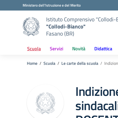
Vai ai contenuti
Vai al menu di navigazione
Vai al footer
Ministero dell'Istruzione e del Merito
Istituto Comprensivo "Collodi-
"Collodi-Bianco"
Fasano (BR)
Scuola
Servizi
Novità
Didattica
Home
Scuola
Le carte della scuola
Indizio
Indizio
sindacal