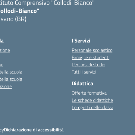
tituto Comprensivo "Collodi-Bianco"
Collodi-Bianco"
asano (BR)
Visita la pagina iniziale della scuola
la
I Servizi
zione
Personale scolastico
Famiglie e studenti
ne
Percorsi di studio
della scuola
Tutti i servizi
della scuola
Didattica
azione
Offerta formativa
Le schede didattiche
I progetti delle classi
cy
Dichiarazione di accessibilità