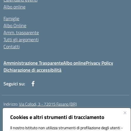
Albo online
Famiglie
Albo Online
Amm. trasparente
Tutti gli argomenti
Contatti
Amministrazione Trasparente
Albo online
Privacy Policy
Dichiarazione di accessibilità
Seguici su:
Indirizzo:
Via Collodi, 3 - 72015 Fasano (BR)
Centralino:
0804413007
Email:
bric839004@istruzione.it
Posta elettronica certificata (PEC):
Cookies e altri strumenti di tracciamento
bric839004@pec.istruzione.it
Codice fiscale: 90059320748
Il nostro Istituto non utilizza strumenti di profilazione degli utenti -