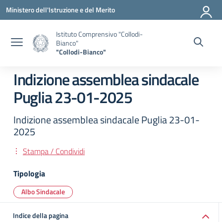
Vai ai contenuti
Vai al menu di navigazione
Vai al footer
Ministero dell'Istruzione e del Merito
Istituto Comprensivo "Collodi-
Bianco"
"Collodi-Bianco"
Indizione assemblea sindacale
Puglia 23-01-2025
Indizione assemblea sindacale Puglia 23-01-
2025
Stampa / Condividi
Tipologia
Albo Sindacale
Indice della pagina