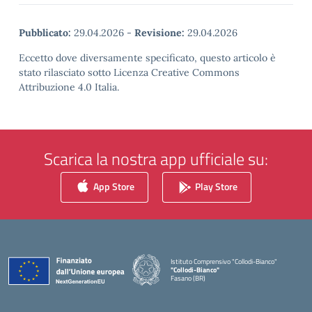
Pubblicato:
29.04.2026
-
Revisione:
29.04.2026
Eccetto dove diversamente specificato, questo articolo è
stato rilasciato sotto Licenza Creative Commons
Attribuzione 4.0 Italia.
Scarica la nostra app ufficiale su:
App Store
Play Store
Istituto Comprensivo "Collodi-Bianco"
"Collodi-Bianco"
Fasano (BR)
— Visita la pagina iniziale della scuola