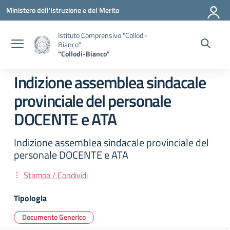
Vai ai contenuti
Vai al menu di navigazione
Vai al footer
Ministero dell'Istruzione e del Merito
Istituto Comprensivo "Collodi-
Bianco"
"Collodi-Bianco"
Indizione assemblea sindacale
provinciale del personale
DOCENTE e ATA
Indizione assemblea sindacale provinciale del
personale DOCENTE e ATA
Stampa / Condividi
Tipologia
Documento Generico