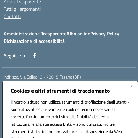
Amm. trasparente
Tutti gli argomenti
Contatti
Amministrazione Trasparente
Albo online
Privacy Policy
Dichiarazione di accessibilità
Seguici su:
Indirizzo:
Via Collodi, 3 - 72015 Fasano (BR)
Centralino:
0804413007
Email:
bric839004@istruzione.it
Posta elettronica certificata (PEC):
Cookies e altri strumenti di tracciamento
bric839004@pec.istruzione.it
Codice fiscale: 90059320748
Il nostro Istituto non utilizza strumenti di profilazione degli utenti -
Codice meccanografico:
BRIC839004
sono utilizzati esclusivamente cookies tecnici necessari al
Codice Indice delle Pubbliche Amministrazioni (IPA): istsc_bree02200r
corretto funzionamento del sito, alla fruibilità dei servizi
Codice unico di fatturazione (CUF): MIL3BD
istituzionali e alla sua accessibilità – sono utilizzati, inoltre,
strumenti statistici anonimizzati messi a disposizione da Web