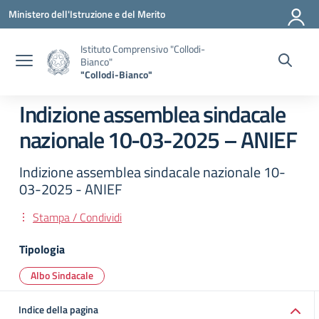
Vai ai contenuti
Vai al menu di navigazione
Vai al footer
Ministero dell'Istruzione e del Merito
Istituto Comprensivo "Collodi-
Bianco"
"Collodi-Bianco"
Indizione assemblea sindacale
nazionale 10-03-2025 – ANIEF
Indizione assemblea sindacale nazionale 10-
03-2025 - ANIEF
Stampa / Condividi
Tipologia
Albo Sindacale
Indice della pagina