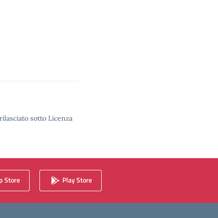
rilasciato sotto Licenza
 Store
Play Store