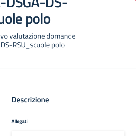
-DSGA-DS-
ole polo
tivo valutazione domande
DS-RSU_scuole polo
Descrizione
Allegati