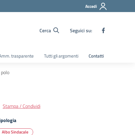
Accedi
Cerca
Seguici su:
Amm. trasparente
Tutti gli argomenti
Contatti
 polo
Stampa / Condividi
ipologia
Albo Sindacale