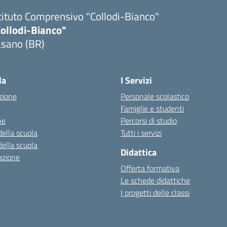
tituto Comprensivo "Collodi-Bianco"
Collodi-Bianco"
asano (BR)
Visita la pagina iniziale della scuola
la
I Servizi
zione
Personale scolastico
Famiglie e studenti
ne
Percorsi di studio
della scuola
Tutti i servizi
della scuola
Didattica
azione
Offerta formativa
Le schede didattiche
I progetti delle classi