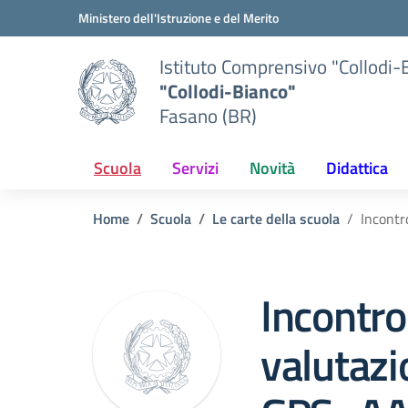
Vai ai contenuti
Vai al menu di navigazione
Vai al footer
Ministero dell'Istruzione e del Merito
Istituto Comprensivo "Collodi-
"Collodi-Bianco"
Fasano (BR)
Scuola
Servizi
Novità
Didattica
Home
Scuola
Le carte della scuola
Incont
Incontro
valutaz