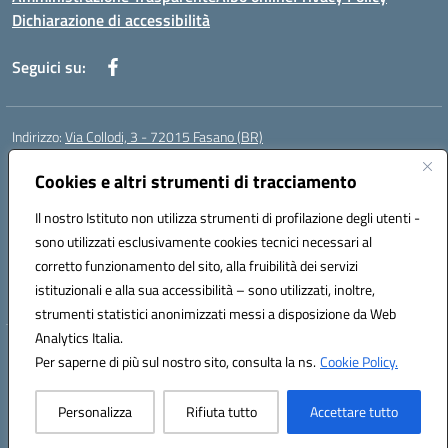
Dichiarazione di accessibilità
Seguici su:
Indirizzo:
Via Collodi, 3 - 72015 Fasano (BR)
Centralino:
0804413007
Email:
bric839004@istruzione.it
Posta elettronica certificata (PEC):
Cookies e altri strumenti di tracciamento
bric839004@pec.istruzione.it
Codice fiscale: 90059320748
Il nostro Istituto non utilizza strumenti di profilazione degli utenti -
Codice meccanografico:
BRIC839004
sono utilizzati esclusivamente cookies tecnici necessari al
Codice Indice delle Pubbliche Amministrazioni (IPA): istsc_bree02200r
corretto funzionamento del sito, alla fruibilità dei servizi
Codice unico di fatturazione (CUF): MIL3BD
istituzionali e alla sua accessibilità – sono utilizzati, inoltre,
strumenti statistici anonimizzati messi a disposizione da Web
Analytics Italia.
Hosting & Powered by 3D Solution S.r.l.
Per saperne di più sul nostro sito, consulta la ns.
Cookie Policy.
Concept & Design by Designers Italia
Personalizza
Rifiuta tutto
Accettare tutto