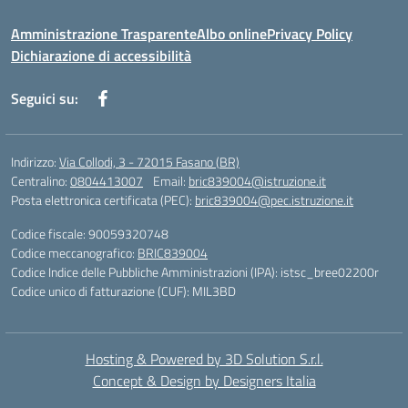
Amministrazione Trasparente
Albo online
Privacy Policy
Dichiarazione di accessibilità
Seguici su:
Indirizzo:
Via Collodi, 3 - 72015 Fasano (BR)
Centralino:
0804413007
Email:
bric839004@istruzione.it
Posta elettronica certificata (PEC):
bric839004@pec.istruzione.it
Codice fiscale: 90059320748
Codice meccanografico:
BRIC839004
Codice Indice delle Pubbliche Amministrazioni (IPA): istsc_bree02200r
Codice unico di fatturazione (CUF): MIL3BD
Hosting & Powered by 3D Solution S.r.l.
Concept & Design by Designers Italia