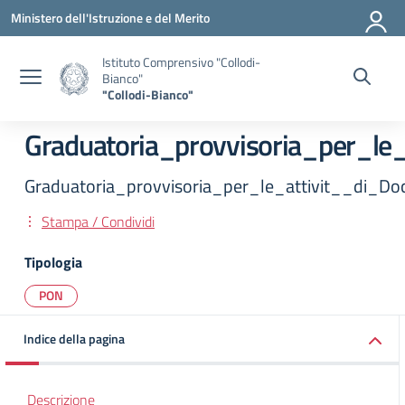
Vai ai contenuti
Vai al menu di navigazione
Vai al footer
Ministero dell'Istruzione e del Merito
Istituto Comprensivo "Collodi-
Bianco"
"Collodi-Bianco"
Graduatoria_provvisoria_per_l
Graduatoria_provvisoria_per_le_attivit__di
Stampa / Condividi
Tipologia
PON
Indice della pagina
Descrizione