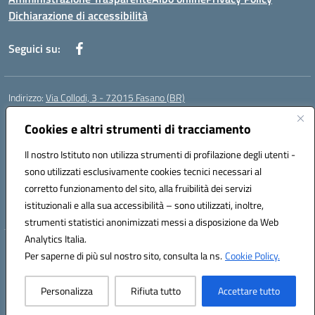
Dichiarazione di accessibilità
Seguici su:
Indirizzo:
Via Collodi, 3 - 72015 Fasano (BR)
Centralino:
0804413007
Email:
bric839004@istruzione.it
Posta elettronica certificata (PEC):
Cookies e altri strumenti di tracciamento
bric839004@pec.istruzione.it
Codice fiscale: 90059320748
Il nostro Istituto non utilizza strumenti di profilazione degli utenti -
Codice meccanografico:
BRIC839004
sono utilizzati esclusivamente cookies tecnici necessari al
Codice Indice delle Pubbliche Amministrazioni (IPA): istsc_bree02200r
corretto funzionamento del sito, alla fruibilità dei servizi
Codice unico di fatturazione (CUF): MIL3BD
istituzionali e alla sua accessibilità – sono utilizzati, inoltre,
strumenti statistici anonimizzati messi a disposizione da Web
Analytics Italia.
Hosting & Powered by 3D Solution S.r.l.
Per saperne di più sul nostro sito, consulta la ns.
Cookie Policy.
Concept & Design by Designers Italia
Personalizza
Rifiuta tutto
Accettare tutto