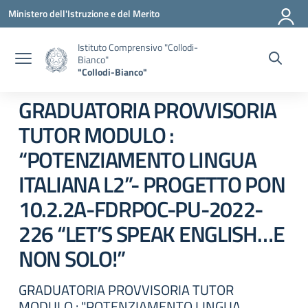
Vai ai contenuti
Vai al menu di navigazione
Vai al footer
Ministero dell'Istruzione e del Merito
Istituto Comprensivo "Collodi-
Bianco"
"Collodi-Bianco"
GRADUATORIA PROVVISORIA
TUTOR MODULO :
“POTENZIAMENTO LINGUA
ITALIANA L2”- PROGETTO PON
10.2.2A-FDRPOC-PU-2022-
226 “LET’S SPEAK ENGLISH…E
NON SOLO!”
GRADUATORIA PROVVISORIA TUTOR
MODULO : "POTENZIAMENTO LINGUA