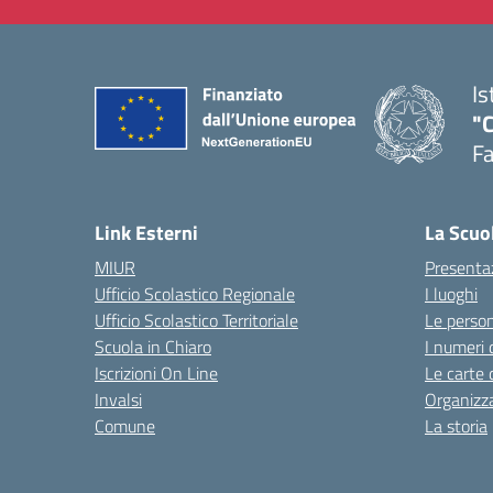
Is
"
F
— 
Link Esterni
La Scuo
MIUR
Presenta
Ufficio Scolastico Regionale
I luoghi
Ufficio Scolastico Territoriale
Le perso
Scuola in Chiaro
I numeri 
Iscrizioni On Line
Le carte 
Invalsi
Organizz
Comune
La storia