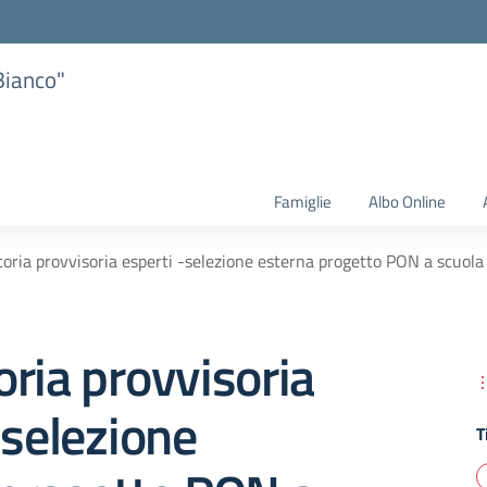
Bianco"
Famiglie
Albo Online
oria provvisoria esperti -selezione esterna progetto PON a scuola
ria provvisoria
-selezione
T