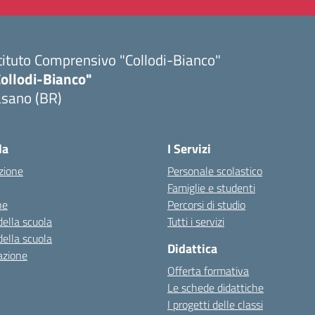
tituto Comprensivo "Collodi-Bianco"
Collodi-Bianco"
asano (BR)
Visita la pagina iniziale della scuola
la
I Servizi
zione
Personale scolastico
Famiglie e studenti
ne
Percorsi di studio
della scuola
Tutti i servizi
della scuola
Didattica
azione
Offerta formativa
Le schede didattiche
I progetti delle classi