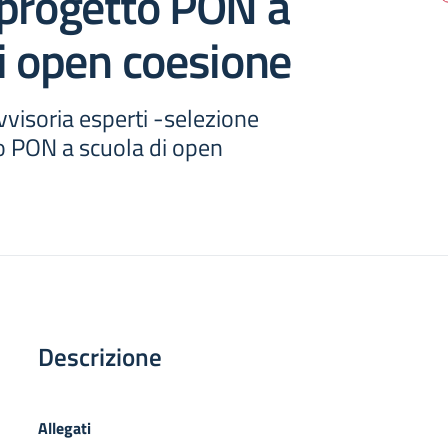
 progetto PON a
i open coesione
visoria esperti -selezione
o PON a scuola di open
Descrizione
Allegati