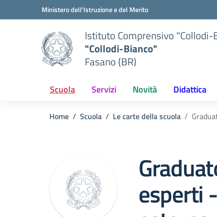
Vai ai contenuti
Vai al menu di navigazione
Vai al footer
Ministero dell'Istruzione e del Merito
Istituto Comprensivo "Collodi-
"Collodi-Bianco"
Fasano (BR)
Scuola
Servizi
Novità
Didattica
Home
Scuola
Le carte della scuola
Graduat
Graduato
esperti 