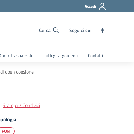
Accedi
Cerca
Seguici su:
Amm. trasparente
Tutti gli argomenti
Contatti
 di open coesione
Stampa / Condividi
ipologia
PON