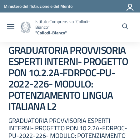
Vai ai contenuti
Vai al menu di navigazione
Vai al footer
Ministero dell'Istruzione e del Merito
Istituto Comprensivo "Collodi-
Bianco"
"Collodi-Bianco"
GRADUATORIA PROVVISORIA
ESPERTI INTERNI- PROGETTO
PON 10.2.2A-FDRPOC-PU-
2022-226- MODULO:
POTENZIAMENTO LINGUA
ITALIANA L2
GRADUATORIA PROVVISORIA ESPERTI
INTERNI- PROGETTO PON 10.2.2A-FDRPOC-
PU-2022-226- MODULO: POTENZIAMENTO