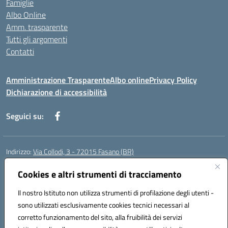
Famiglie
Albo Online
Amm. trasparente
Tutti gli argomenti
Contatti
Amministrazione Trasparente
Albo online
Privacy Policy
Dichiarazione di accessibilità
Seguici su:
Indirizzo:
Via Collodi, 3 - 72015 Fasano (BR)
Centralino:
0804413007
Email:
bric839004@istruzione.it
Posta elettronica certificata (PEC):
Cookies e altri strumenti di tracciamento
bric839004@pec.istruzione.it
Codice fiscale: 90059320748
Il nostro Istituto non utilizza strumenti di profilazione degli utenti -
Codice meccanografico:
BRIC839004
sono utilizzati esclusivamente cookies tecnici necessari al
Codice Indice delle Pubbliche Amministrazioni (IPA): istsc_bree02200r
corretto funzionamento del sito, alla fruibilità dei servizi
Codice unico di fatturazione (CUF): MIL3BD