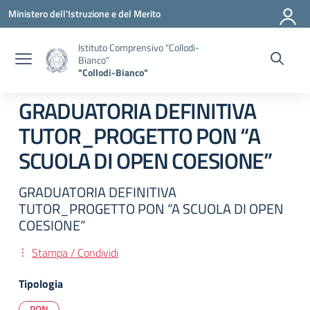
Vai ai contenuti
Vai al menu di navigazione
Vai al footer
Ministero dell'Istruzione e del Merito
Istituto Comprensivo "Collodi-
Bianco"
"Collodi-Bianco"
GRADUATORIA DEFINITIVA
TUTOR_PROGETTO PON “A
SCUOLA DI OPEN COESIONE”
GRADUATORIA DEFINITIVA
TUTOR_PROGETTO PON “A SCUOLA DI OPEN
COESIONE”
Stampa / Condividi
Tipologia
PON