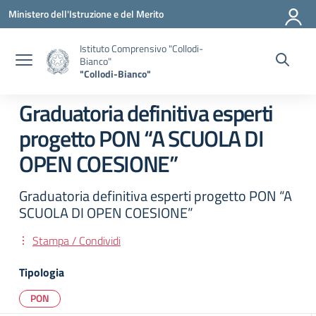
Vai ai contenuti
Vai al menu di navigazione
Vai al footer
Ministero dell'Istruzione e del Merito
Istituto Comprensivo "Collodi-
Bianco"
"Collodi-Bianco"
Graduatoria definitiva esperti
progetto PON “A SCUOLA DI
OPEN COESIONE”
Graduatoria definitiva esperti progetto PON “A
SCUOLA DI OPEN COESIONE”
Stampa / Condividi
Tipologia
PON