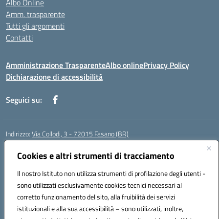
Albo Online
Amm. trasparente
Tutti gli argomenti
Contatti
Amministrazione Trasparente
Albo online
Privacy Policy
Dichiarazione di accessibilità
Seguici su:
Indirizzo:
Via Collodi, 3 - 72015 Fasano (BR)
Centralino:
0804413007
Email:
bric839004@istruzione.it
Posta elettronica certificata (PEC):
Cookies e altri strumenti di tracciamento
bric839004@pec.istruzione.it
Codice fiscale: 90059320748
Il nostro Istituto non utilizza strumenti di profilazione degli utenti -
Codice meccanografico:
BRIC839004
sono utilizzati esclusivamente cookies tecnici necessari al
Codice Indice delle Pubbliche Amministrazioni (IPA): istsc_bree02200r
corretto funzionamento del sito, alla fruibilità dei servizi
Codice unico di fatturazione (CUF): MIL3BD
istituzionali e alla sua accessibilità – sono utilizzati, inoltre,