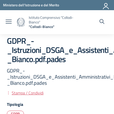
Vai ai contenuti
Vai al menu di navigazione
Vai al footer
Ministero dell'Istruzione e del Merito
Istituto Comprensivo "Collodi-
Bianco"
"Collodi-Bianco"
GDPR_-
_Istruzioni_DSGA_e_Assistenti_A
_Bianco.pdf.pades
GDPR_-
_Istruzioni_DSGA_e_Assistenti_Amministrativi_I
_Bianco.pdf.pades
Stampa / Condividi
Tipologia
GDPR