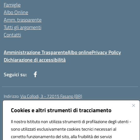
Famiglie
Albo Online
Amm. trasparente
Tutti gli argomenti
Contatti
Amministrazione Trasparente
Albo online
Privacy Policy
Dichiarazione di accessibilità
Seguici su:
Indirizzo:
Via Collodi, 3 - 72015 Fasano (BR)
Centralino:
0804413007
Email:
bric839004@istruzione.it
Posta elettronica certificata (PEC):
Cookies e altri strumenti di tracciamento
bric839004@pec.istruzione.it
Codice fiscale: 90059320748
Il nostro Istituto non utilizza strumenti di profilazione degli utenti -
Codice meccanografico:
BRIC839004
sono utilizzati esclusivamente cookies tecnici necessari al
Codice Indice delle Pubbliche Amministrazioni (IPA): istsc_bree02200r
corretto funzionamento del sito, alla fruibilità dei servizi