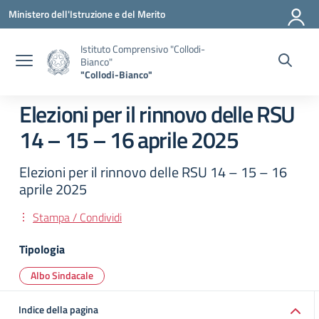
Vai ai contenuti
Vai al menu di navigazione
Vai al footer
Ministero dell'Istruzione e del Merito
Istituto Comprensivo "Collodi-
Bianco"
"Collodi-Bianco"
Elezioni per il rinnovo delle RSU
14 – 15 – 16 aprile 2025
Elezioni per il rinnovo delle RSU 14 – 15 – 16
aprile 2025
Stampa / Condividi
Tipologia
Albo Sindacale
Indice della pagina