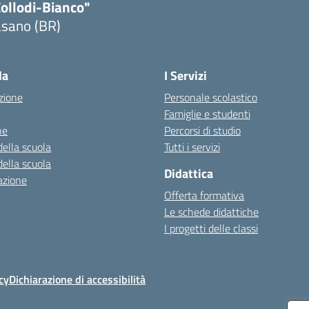
Collodi-Bianco"
asano (BR)
Visita la pagina iniziale della scuola
la
I Servizi
zione
Personale scolastico
Famiglie e studenti
ne
Percorsi di studio
della scuola
Tutti i servizi
della scuola
Didattica
azione
Offerta formativa
Le schede didattiche
I progetti delle classi
cy
Dichiarazione di accessibilità