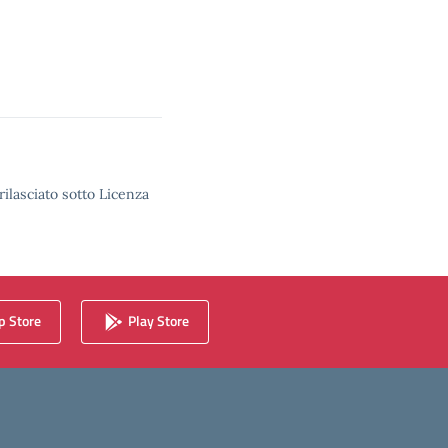
rilasciato sotto Licenza
 Store
Play Store