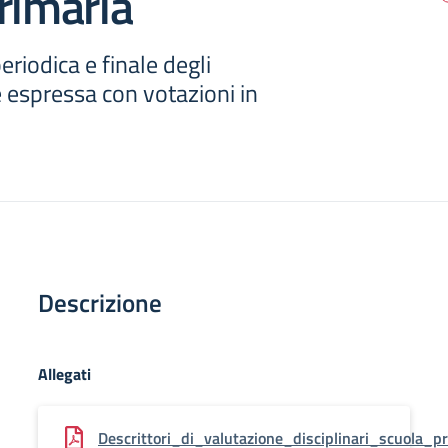
rimaria
eriodica e finale degli
 espressa con votazioni in
Descrizione
Allegati
Descrittori_di_valutazione_disciplinari_scuola_