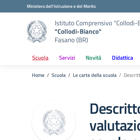
Vai ai contenuti
Vai al menu di navigazione
Vai al footer
Ministero dell'Istruzione e del Merito
Istituto Comprensivo "Collodi-
"Collodi-Bianco"
Fasano (BR)
Scuola
Servizi
Novità
Didattica
Home
Scuola
Le carte della scuola
Descritt
Descritto
valutazi