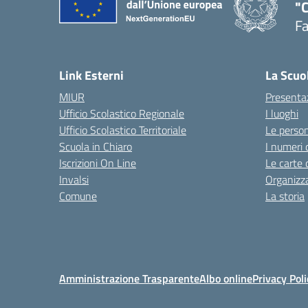
"
F
— 
Link Esterni
La Scuo
MIUR
Presenta
Ufficio Scolastico Regionale
I luoghi
Ufficio Scolastico Territoriale
Le perso
Scuola in Chiaro
I numeri 
Iscrizioni On Line
Le carte 
Invalsi
Organizz
Comune
La storia
Amministrazione Trasparente
Albo online
Privacy Poli