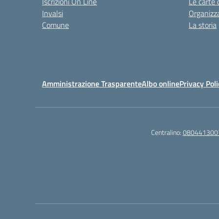
Iscrizioni On Line
Le carte 
Invalsi
Organizz
Comune
La storia
Amministrazione Trasparente
Albo online
Privacy Poli
Centralino:
080441300