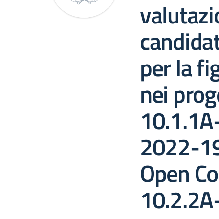
valutazi
candida
per la fi
nei prog
10.1.1
2022-19
Open Co
10.2.2