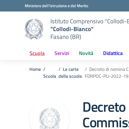
Vai ai contenuti
Vai al menu di navigazione
Vai al footer
Ministero dell'Istruzione e del Merito
Istituto Comprensivo "Collodi-
"Collodi-Bianco"
Fasano (BR)
Scuola
Servizi
Novità
Didattica
Home
Le carte
Decreto di nomina Co
Scuola
della scuola
FDRPOC-PU-2022-193 “
Decreto
Commiss