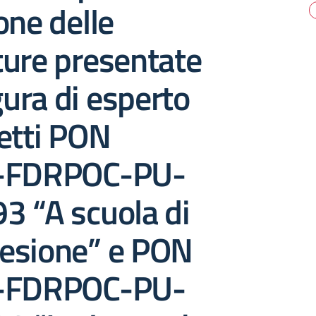
one delle
ture presentate
gura di esperto
etti PON
A-FDRPOC-PU-
3 “A scuola di
esione” e PON
A-FDRPOC-PU-