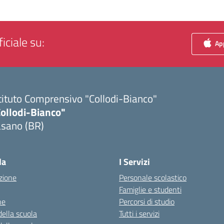
iciale su:
App
tituto Comprensivo "Collodi-Bianco"
Collodi-Bianco"
asano (BR)
Visita la pagina iniziale della scuola
la
I Servizi
zione
Personale scolastico
Famiglie e studenti
ne
Percorsi di studio
della scuola
Tutti i servizi