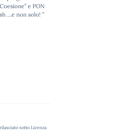
 Coesione” e PON
h …e non solo! ”
rilasciato sotto Licenza