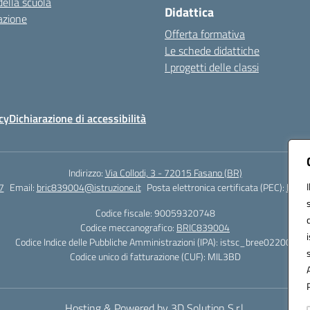
della scuola
Didattica
azione
Offerta formativa
Le schede didattiche
I progetti delle classi
cy
Dichiarazione di accessibilità
Indirizzo:
Via Collodi, 3 - 72015 Fasano (BR)
7
Email:
bric839004@istruzione.it
Posta elettronica certificata (PEC):
bric8
Codice fiscale: 90059320748
Codice meccanografico:
BRIC839004
Codice Indice delle Pubbliche Amministrazioni (IPA): istsc_bree02200r
Codice unico di fatturazione (CUF): MIL3BD
Hosting & Powered by 3D Solution S.r.l.