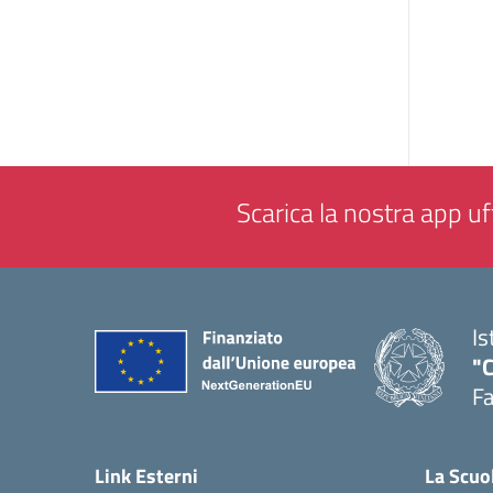
Scarica la nostra app uff
Is
"
F
— 
Link Esterni
La Scuo