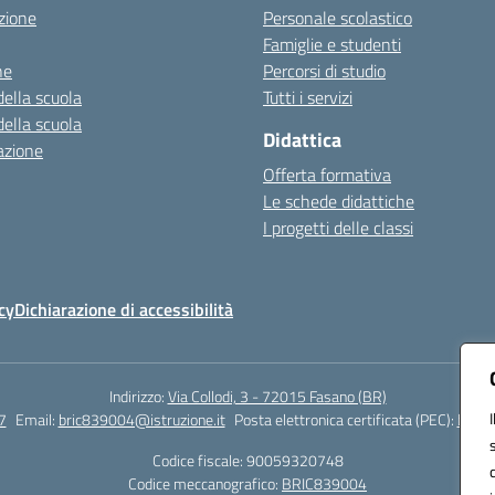
zione
Personale scolastico
Famiglie e studenti
ne
Percorsi di studio
della scuola
Tutti i servizi
della scuola
Didattica
azione
Offerta formativa
Le schede didattiche
I progetti delle classi
cy
Dichiarazione di accessibilità
Indirizzo:
Via Collodi, 3 - 72015 Fasano (BR)
7
Email:
bric839004@istruzione.it
Posta elettronica certificata (PEC):
bric8
Codice fiscale: 90059320748
Codice meccanografico:
BRIC839004