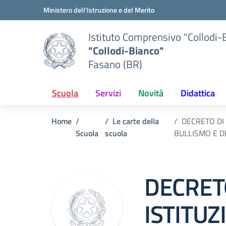
Vai ai contenuti
Vai al menu di navigazione
Vai al footer
Ministero dell'Istruzione e del Merito
Istituto Comprensivo "Collodi-
"Collodi-Bianco"
Fasano (BR)
Scuola
Servizi
Novità
Didattica
Home
Le carte della
DECRETO DI
Scuola
scuola
BULLISMO E 
DECRET
ISTITUZ