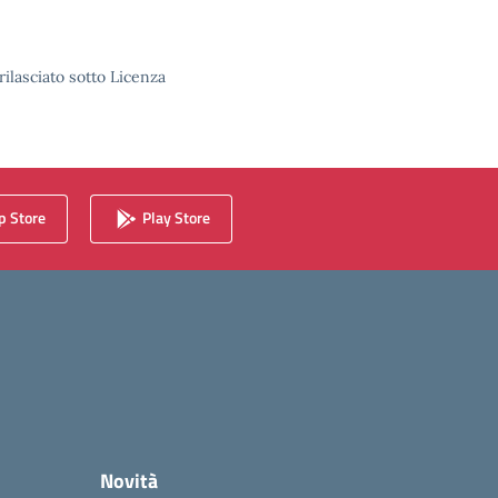
rilasciato sotto Licenza
 Store
Play Store
Novità