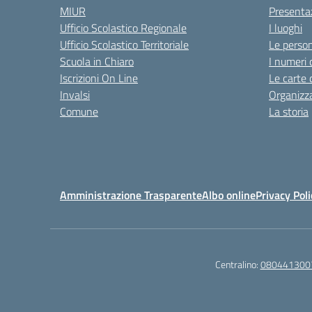
MIUR
Presenta
Ufficio Scolastico Regionale
I luoghi
Ufficio Scolastico Territoriale
Le perso
Scuola in Chiaro
I numeri 
Iscrizioni On Line
Le carte 
Invalsi
Organizz
Comune
La storia
Amministrazione Trasparente
Albo online
Privacy Poli
Centralino:
080441300