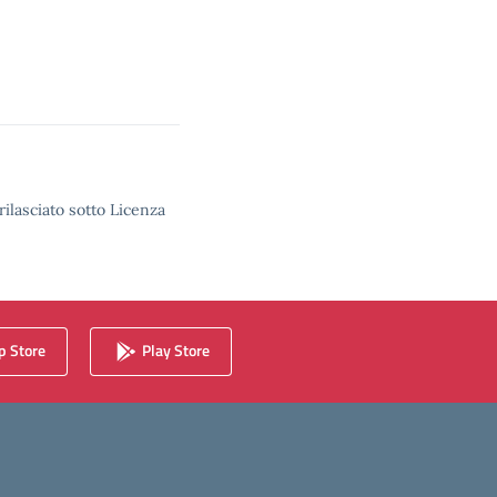
rilasciato sotto Licenza
 Store
Play Store