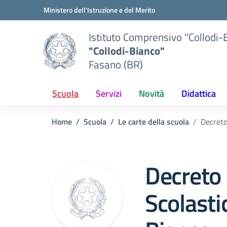
Vai ai contenuti
Vai al menu di navigazione
Vai al footer
Ministero dell'Istruzione e del Merito
Istituto Comprensivo "Collodi-
"Collodi-Bianco"
Fasano (BR)
Scuola
Servizi
Novità
Didattica
Home
Scuola
Le carte della scuola
Decreto
Decreto 
Scolastic