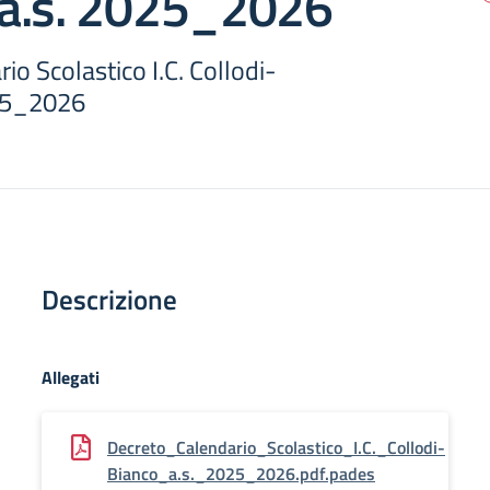
a.s. 2025_2026
io Scolastico I.C. Collodi-
25_2026
Descrizione
Allegati
Decreto_Calendario_Scolastico_I.C._Collodi-
Bianco_a.s._2025_2026.pdf.pades