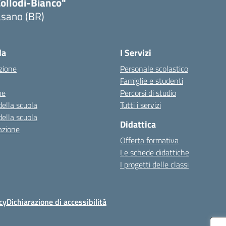
Collodi-Bianco"
asano (BR)
Visita la pagina iniziale della scuola
la
I Servizi
zione
Personale scolastico
Famiglie e studenti
ne
Percorsi di studio
della scuola
Tutti i servizi
della scuola
Didattica
azione
Offerta formativa
Le schede didattiche
I progetti delle classi
cy
Dichiarazione di accessibilità