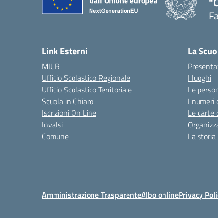
"
F
— 
Link Esterni
La Scuo
MIUR
Presenta
Ufficio Scolastico Regionale
I luoghi
Ufficio Scolastico Territoriale
Le perso
Scuola in Chiaro
I numeri 
Iscrizioni On Line
Le carte 
Invalsi
Organizz
Comune
La storia
Amministrazione Trasparente
Albo online
Privacy Poli