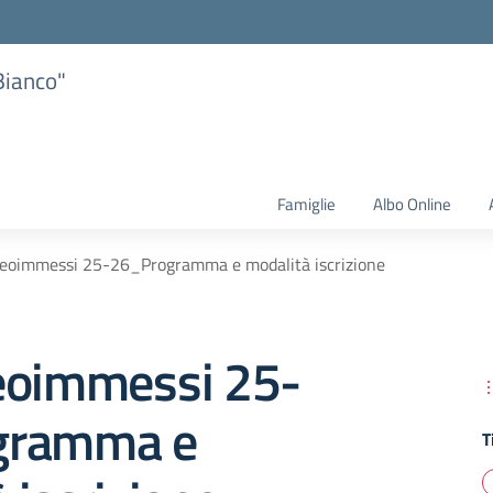
Bianco"
Famiglie
Albo Online
neoimmessi 25-26_Programma e modalità iscrizione
eoimmessi 25-
gramma e
T