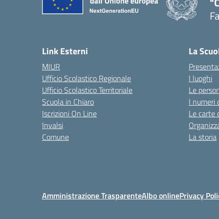
"
F
— 
Link Esterni
La Scuo
MIUR
Presenta
Ufficio Scolastico Regionale
I luoghi
Ufficio Scolastico Territoriale
Le perso
Scuola in Chiaro
I numeri 
Iscrizioni On Line
Le carte 
Invalsi
Organizz
Comune
La storia
Amministrazione Trasparente
Albo online
Privacy Poli