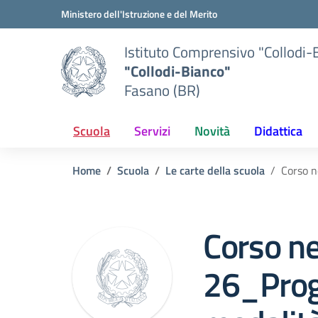
Vai ai contenuti
Vai al menu di navigazione
Vai al footer
Ministero dell'Istruzione e del Merito
Istituto Comprensivo "Collodi-
"Collodi-Bianco"
Fasano (BR)
Scuola
Servizi
Novità
Didattica
Home
Scuola
Le carte della scuola
Corso 
Corso n
26_Pro