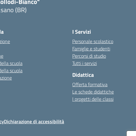
Collodi-Bianco"
asano (BR)
Visita la pagina iniziale della scuola
la
I Servizi
zione
Personale scolastico
Famiglie e studenti
ne
Percorsi di studio
della scuola
Tutti i servizi
della scuola
Didattica
azione
Offerta formativa
Le schede didattiche
I progetti delle classi
cy
Dichiarazione di accessibilità