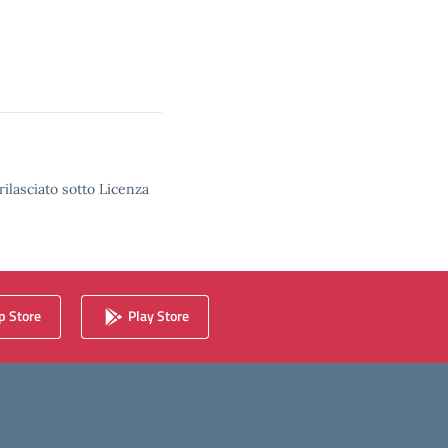
rilasciato sotto Licenza
 Store
Play Store