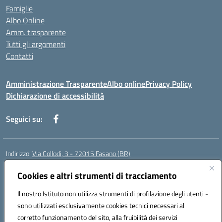
Famiglie
Albo Online
Amm. trasparente
Tutti gli argomenti
Contatti
Amministrazione Trasparente
Albo online
Privacy Policy
Dichiarazione di accessibilità
Seguici su:
Indirizzo:
Via Collodi, 3 - 72015 Fasano (BR)
Centralino:
0804413007
Email:
bric839004@istruzione.it
Posta elettronica certificata (PEC):
Cookies e altri strumenti di tracciamento
bric839004@pec.istruzione.it
Codice fiscale: 90059320748
Il nostro Istituto non utilizza strumenti di profilazione degli utenti -
Codice meccanografico:
BRIC839004
sono utilizzati esclusivamente cookies tecnici necessari al
Codice Indice delle Pubbliche Amministrazioni (IPA): istsc_bree02200r
corretto funzionamento del sito, alla fruibilità dei servizi