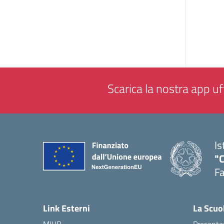
Scarica la nostra app uff
Is
"
F
— 
Link Esterni
La Scuo