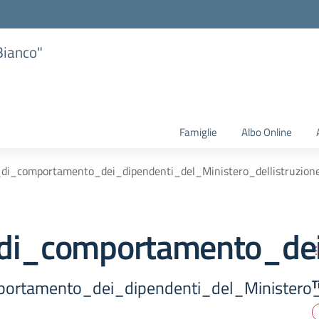
Bianco"
Famiglie
Albo Online
_di_comportamento_dei_dipendenti_del_Ministero_dellistruzion
di_comportamento_dei_
ortamento_dei_dipendenti_del_Ministero_d
T