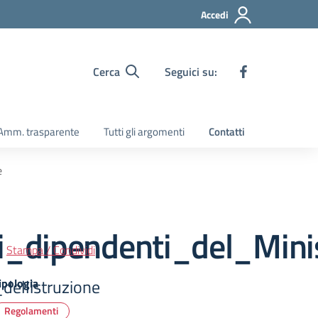
Accedi
Cerca
Seguici su:
Amm. trasparente
Tutti gli argomenti
Contatti
e
dipendenti_del_Minist
Stampa / Condividi
ellistruzione
ipologia
Regolamenti