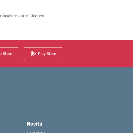
rilasciato sotto Licenza
 Store
Play Store
Novità