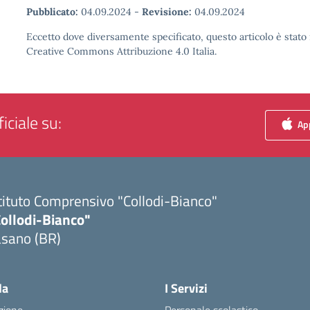
Pubblicato:
04.09.2024
-
Revisione:
04.09.2024
Eccetto dove diversamente specificato, questo articolo è stato 
Creative Commons Attribuzione 4.0 Italia.
iciale su:
App
tituto Comprensivo "Collodi-Bianco"
Collodi-Bianco"
asano (BR)
Visita la pagina iniziale della scuola
la
I Servizi