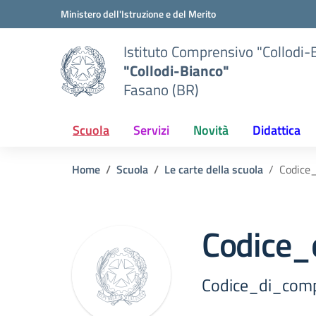
Vai ai contenuti
Vai al menu di navigazione
Vai al footer
Ministero dell'Istruzione e del Merito
Istituto Comprensivo "Collodi-
"Collodi-Bianco"
Fasano (BR)
Scuola
Servizi
Novità
Didattica
Home
Scuola
Le carte della scuola
Codice
Codice_
Codice_di_comp