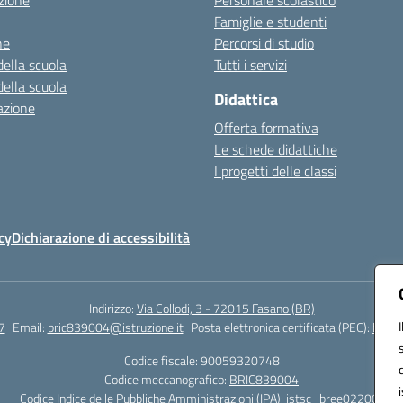
zione
Personale scolastico
Famiglie e studenti
ne
Percorsi di studio
della scuola
Tutti i servizi
della scuola
Didattica
azione
Offerta formativa
Le schede didattiche
I progetti delle classi
cy
Dichiarazione di accessibilità
Indirizzo:
Via Collodi, 3 - 72015 Fasano (BR)
7
Email:
bric839004@istruzione.it
Posta elettronica certificata (PEC):
bric8
Codice fiscale: 90059320748
Codice meccanografico:
BRIC839004
Codice Indice delle Pubbliche Amministrazioni (IPA): istsc_bree02200r