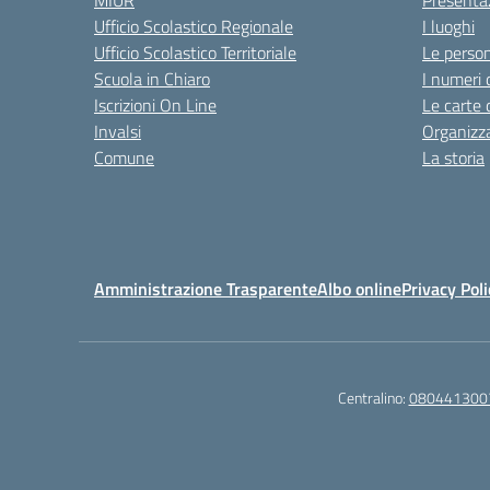
MIUR
Presenta
Ufficio Scolastico Regionale
I luoghi
Ufficio Scolastico Territoriale
Le perso
Scuola in Chiaro
I numeri 
Iscrizioni On Line
Le carte 
Invalsi
Organizz
Comune
La storia
Amministrazione Trasparente
Albo online
Privacy Poli
Centralino:
080441300