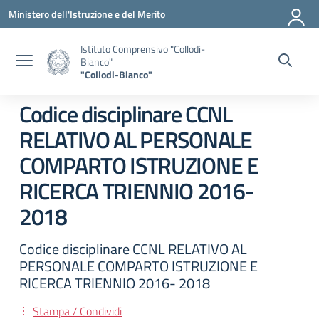
Vai ai contenuti
Vai al menu di navigazione
Vai al footer
Ministero dell'Istruzione e del Merito
Istituto Comprensivo "Collodi-
Bianco"
"Collodi-Bianco"
Codice disciplinare CCNL
RELATIVO AL PERSONALE
COMPARTO ISTRUZIONE E
RICERCA TRIENNIO 2016-
2018
Codice disciplinare CCNL RELATIVO AL
PERSONALE COMPARTO ISTRUZIONE E
RICERCA TRIENNIO 2016- 2018
Stampa / Condividi