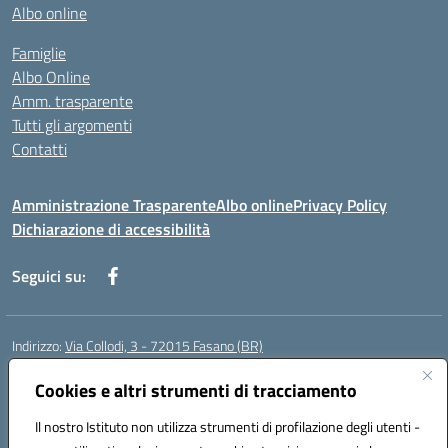
Albo online
Famiglie
Albo Online
Amm. trasparente
Tutti gli argomenti
Contatti
Amministrazione Trasparente
Albo online
Privacy Policy
Dichiarazione di accessibilità
Seguici su:
Indirizzo:
Via Collodi, 3 - 72015 Fasano (BR)
Centralino:
0804413007
Email:
bric839004@istruzione.it
Posta elettronica certificata (PEC):
Cookies e altri strumenti di tracciamento
bric839004@pec.istruzione.it
Codice fiscale: 90059320748
Il nostro Istituto non utilizza strumenti di profilazione degli utenti -
Codice meccanografico:
BRIC839004